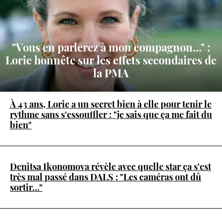
"Vous en parlerez à mon compagnon..." :
Lorie honnête sur les effets secondaires de
la PMA
À 43 ans, Lorie a un secret bien à elle pour tenir le
rythme sans s'essouffler : "je sais que ça me fait du
bien"
Denitsa Ikonomova révèle avec quelle star ça s'est
très mal passé dans DALS : "Les caméras ont dû
sortir..."