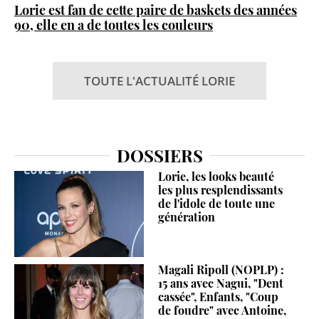
Lorie est fan de cette paire de baskets des années
90, elle en a de toutes les couleurs
TOUTE L'ACTUALITÉ LORIE
DOSSIERS
Lorie, les looks beauté
les plus resplendissants
de l'idole de toute une
génération
Magali Ripoll (NOPLP) :
15 ans avec Nagui, "Dent
cassée", Enfants, "Coup
de foudre" avec Antoine,