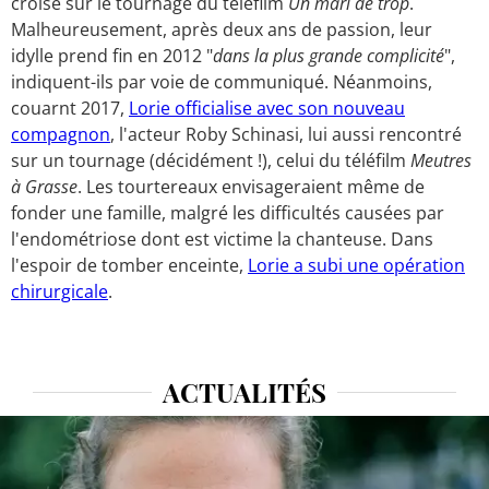
croisé sur le tournage du téléfilm
Un mari de trop
.
Malheureusement, après deux ans de passion, leur
idylle prend fin en 2012 "
dans la plus grande complicité
",
indiquent-ils par voie de communiqué. Néanmoins,
couarnt 2017,
Lorie officialise avec son nouveau
compagnon
, l'acteur Roby Schinasi, lui aussi rencontré
sur un tournage (décidément !), celui du téléfilm
Meutres
à Grasse
. Les tourtereaux envisageraient même de
fonder une famille, malgré les difficultés causées par
l'endométriose dont est victime la chanteuse. Dans
l'espoir de tomber enceinte,
Lorie a subi une opération
chirurgicale
.
ACTUALITÉS