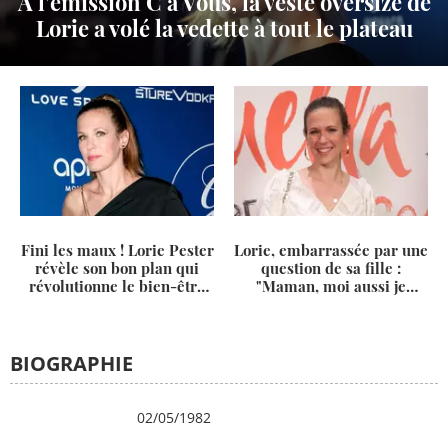
À l'émission C à Vous, la veste oversize de
Lorie a volé la vedette à tout le plateau
Fini les maux ! Lorie Pester
Lorie, embarrassée par une
révèle son bon plan qui
question de sa fille :
révolutionne le bien-être
"Maman, moi aussi je
au féminin
voudrais..."
BIOGRAPHIE
Date de
02/05/1982
naissance