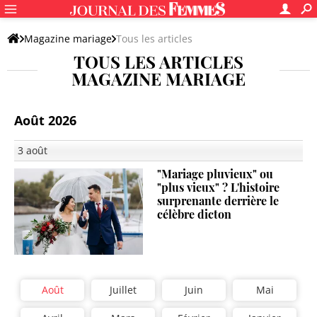
Magazine mariage
Tous les articles
TOUS LES ARTICLES
MAGAZINE MARIAGE
Août 2026
3 août
"Mariage pluvieux" ou
"plus vieux" ? L'histoire
surprenante derrière le
célèbre dicton
Août
Juillet
Juin
Mai