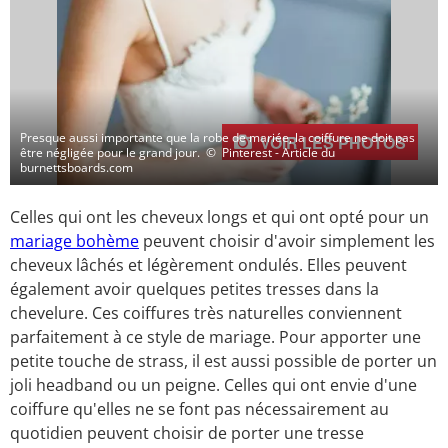
Presque aussi importante que la robe de mariée, la coiffure ne doit pas
VOIR LES PHOTOS
être négligée pour le grand jour.
© Pinterest - Article du
burnettsboards.com
Celles qui ont les cheveux longs et qui ont opté pour un
mariage bohème
peuvent choisir d'avoir simplement les
cheveux lâchés et légèrement ondulés. Elles peuvent
également avoir quelques petites tresses dans la
chevelure. Ces coiffures très naturelles conviennent
parfaitement à ce style de mariage. Pour apporter une
petite touche de strass, il est aussi possible de porter un
joli headband ou un peigne. Celles qui ont envie d'une
coiffure qu'elles ne se font pas nécessairement au
quotidien peuvent choisir de porter une tresse