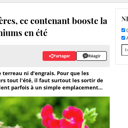
N
ères, ce contenant booste la
niums en été
D
A
Partager
Réagir
 terreau ni d'engrais. Pour que les
 tout l'été, il faut surtout les sortir de
n tient parfois à un simple emplacement…