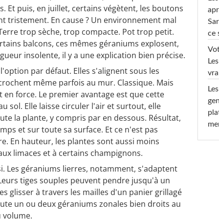
 Et puis, en juillet, certains végètent, les boutons
apr
gent tristement. En cause ? Un environnement mal
Sar
 Terre trop sèche, trop compacte. Pot trop petit.
ce 
 certains balcons, ces mêmes géraniums explosent,
Vot
gueur insolente, il y a une explication bien précise.
Les
'option par défaut. Elles s'alignent sous les
vra
accrochent même parfois au mur. Classique. Mais
Les
t en force. Le premier avantage est que cette
gen
sol. Elle laisse circuler l'air et surtout, elle
pla
ute la plante, y compris par en dessous. Résultat,
men
emps et sur toute sa surface. Et ce n'est pas
e. En hauteur, les plantes sont aussi moins
aux limaces et à certains champignons.
si. Les géraniums lierres, notamment, s'adaptent
 Leurs tiges souples peuvent pendre jusqu'à un
glisser à travers les mailles d'un panier grillagé
joute un ou deux géraniums zonales bien droits au
u volume.