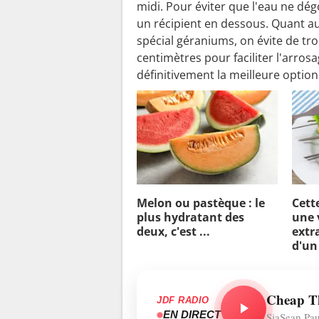
midi. Pour éviter que l'eau ne dég
un récipient en dessous. Quant au
spécial géraniums, on évite de tr
centimètres pour faciliter l'arros
définitivement la meilleure option
Melon ou pastèque : le
Cett
plus hydratant des
une 
deux, c'est ...
extra
d'un
Cheap Thr
JDF RADIO
EN DIRECT
SiaSean Pau