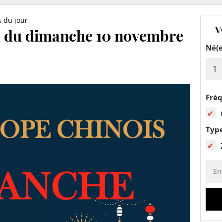
 du jour
V
s du dimanche 10 novembre
Né(e
Fré
Typ