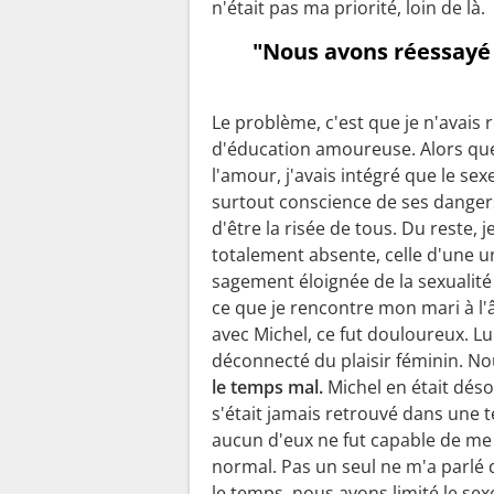
n'était pas ma priorité, loin de là.
"Nous avons réessayé p
Le problème, c'est que je n'avais
d'éducation amoureuse. Alors que
l'amour, j'avais intégré que le se
surtout conscience de ses dangers
d'être la risée de tous. Du reste, j
totalement absente, celle d'une u
sagement éloignée de la sexualité
ce que je rencontre mon mari à l'
avec Michel, ce fut douloureux. Lu
déconnecté du plaisir féminin. Nou
le temps mal.
Michel en était désol
s'était jamais retrouvé dans une te
aucun d'eux ne fut capable de me d
normal. Pas un seul ne m'a parlé d
le temps, nous avons limité le sex