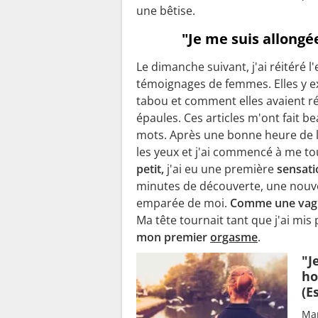
une bêtise.
"Je me suis allongée
Le dimanche suivant, j'ai réitéré l'
témoignages de femmes. Elles y exp
tabou et comment elles avaient ré
épaules. Ces articles m'ont fait 
mots. Après une bonne heure de lec
les yeux et j'ai commencé à me touc
petit,
j'ai eu une première
sensati
minutes de découverte, une nouvel
emparée de moi.
Comme une vagu
Ma tête tournait tant que j'ai mis
mon premier
orgasme
.
"J
ho
(E
Mar