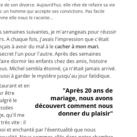
te de son divorce. Aujourd'hui, elle rêve de refaire sa vie
c un homme qui accepte ses convictions. Pas facile
me elle nous le raconte...
es semaines suivantes, je m'arrangeais pour réussir
. A chaque fois, j'avais l'impression que c'était
çais à avoir du mal à le
cacher à mon mari.
secret l'un pour l'autre. Après des semaines
 faire dormir les enfants chez des amis, histoire
us. Michel sembla étonné, ça n'était jamais arrivé.
réussi à garder le mystère jusqu'au jour fatidique.
taurant et en
"Après 20 ans de
ur être
mariage, nous avons
algré le
découvert comment nous
assées
donner du plaisir"
e, qu'il me
rès vite : il
oi et enchanté par l'éventualité que nous