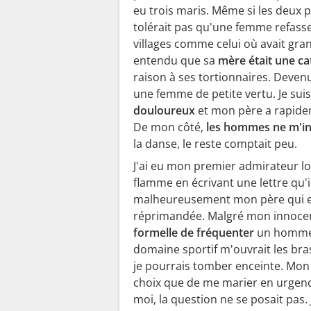
eu trois maris. Même si les deux p
tolérait pas qu'une femme refasse s
villages comme celui où avait gra
entendu que sa
mère était une ca
raison à ses tortionnaires. Devenu 
une femme de petite vertu. Je sui
douloureux
et mon père a rapid
De mon côté,
les hommes ne m'int
la danse, le reste comptait peu.
J'ai eu mon premier admirateur lo
flamme en écrivant une lettre qu'i
malheureusement mon père qui es
réprimandée. Malgré mon innocence
formelle de fréquenter
un homme. 
domaine sportif m'ouvrait les bras.
je pourrais tomber enceinte. Mon 
choix que de me marier en urgence
moi, la question ne se posait pas.