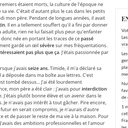
remiers étaient morts, la culture de l'époque ne
a vie. C'était d'autant plus le cas dans les petits
E
ndi mon père. Pendant de longues années, il avait
tin
. Il en a tellement souffert qu'il a fini par donner
Vot
adulte, rien ne lui faisait plus peur qu'enfanter
Les
s donc née en portant les traces de ce
passé
vra
ement gardé un œil
sévère
sur mes fréquentations.
éressaient pas plus que ça
. J'étais passionnée par
Les
gen
rsque j'avais
seize ans.
Timide, il m'a déclaré sa
pla
l a déposée dans ma boîte aux lettres. C'est
men
t tombé dessus… J'ai été lourdement
Nut
, mon père a été clair : j'avais pour
interdiction
fav
J'étais plutôt bonne élève et un avenir dans le
de 
 Je n'avais pas intérêt à tout gâcher. Pire encore,
1 m
futur en serait compromis, je n'aurais d'autre
cet
 et de passer le reste de ma vie à la maison. Pour
Fra
 J'avais des ambitions professionnelles et l'amour
les