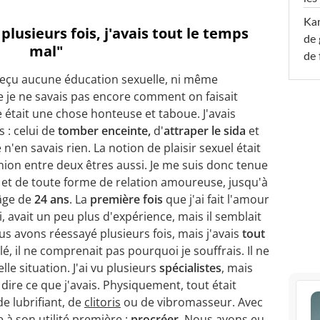
Ka
lusieurs fois, j'avais tout le temps
de 
mal"
de 
 reçu aucune éducation sexuelle, ni même
 je ne savais pas encore comment on faisait
xe était une chose honteuse et taboue. J'avais
 : celui de
tomber enceinte,
d'
attraper le sida
et
e n'en savais rien. La notion de plaisir sexuel était
nion entre deux êtres aussi. Je me suis donc tenue
 et de toute forme de relation amoureuse, jusqu'à
âge de
24 ans
. La
première fois
que j'ai fait l'amour
i, avait un peu plus d'expérience, mais il semblait
s avons réessayé plusieurs fois, mais j'avais
tout
é, il ne comprenait pas pourquoi je souffrais. Il ne
lle situation. J'ai vu plusieurs
spécialistes
, mais
ire ce que j'avais. Physiquement, tout était
e lubrifiant, de
clitoris
ou de vibromasseur. Avec
e à son utilité première :
procréer
. Nous avons eu