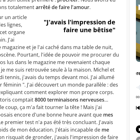
vons totalement
arrêté de faire l'amour
.
r un article
"J'avais l'impression de
es lignes,
faire une bêtise"
cet organe
n. J'ai
le magazine et je l'ai caché dans ma table de nuit,
obscène. Pourtant, l'idée de pouvoir me procurer du
opos lus dans le magazine me revenaient chaque
 je me suis retrouvée seule à la maison. Michel et
di tennis, j'avais du temps devant moi. J'ai allumé
ir féminin ". J'ai découvert un monde parallèle : des
 m'expliquant comment explorer mon propre corps.
litoris comptait
8000 terminaisons nerveuses
…
 coup, ça m'a fait tourner la tête ! Mais j'ai
sposais encore d'une bonne heure avant que
mes
 Le premier test n'a pas été très concluant. J'avais
poids de mon éducation. J'étais incapable de
me
risquait de gronder, j'avais l'impression de faire