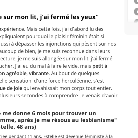
 sur mon lit, j'ai fermé les yeux"
expérience. Mais cette fois, j'ai d'abord lu des
liquaient pourquoi le plaisir féminin était si
ussi à dépasser les injonctions qui pèsent sur nos
beaucoup de bien, je me suis reconnue dans leurs
ture, je me suis allongée sur mon lit, j'ai fermé
her. J'ai eu du mal à faire le vide, mais
petit à
on agréable
,
vibrante
. Au bout de quelques
le sensation, d'une force herculéenne, s'est
e de joie
qui envahissait mon corps tout entier.
 plusieurs secondes à comprendre. Je venais d'avoir
e me donne 6 mois pour trouver un
mme, après je me résous au lesbianisme"
stelle, 48 ans)
iée pendant 11 ans, Estelle est devenue féministe à la