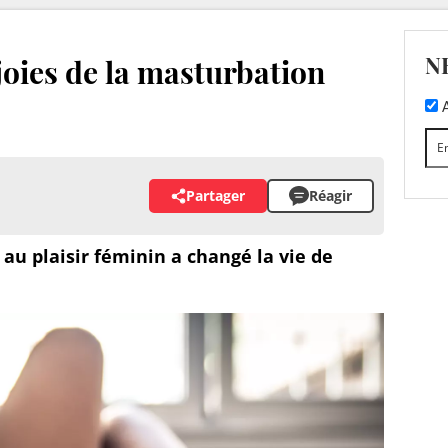
N
 joies de la masturbation
A
Partager
Réagir
 au plaisir féminin a changé la vie de