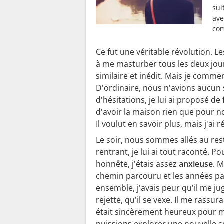
sui
ave
com
Ce fut une véritable révolution. L
à me masturber tous les deux jours
similaire et inédit. Mais je commen
D'ordinaire, nous n'avions aucun 
d'hésitations, je lui ai proposé de
d'avoir la maison rien que pour no
Il voulut en savoir plus, mais j'ai 
Le soir, nous sommes allés au res
rentrant, je lui ai tout raconté. Po
honnête, j'étais assez
anxieuse
. M
chemin parcouru et les années p
ensemble, j'avais peur qu'il me jug
rejette, qu'il se vexe. Il me rassura t
était sincèrement heureux pour m