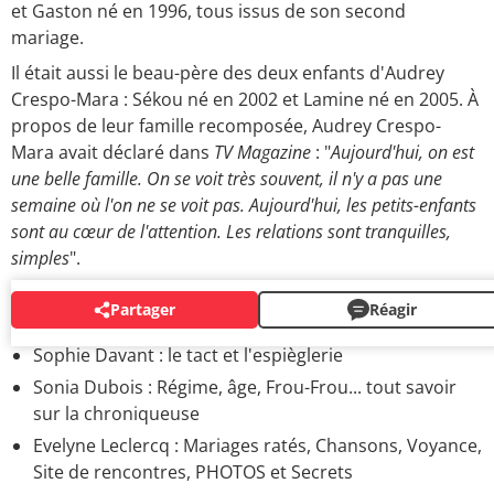
et Gaston né en 1996, tous issus de son second
mariage.
Il était aussi le beau-père des deux enfants d'Audrey
Crespo-Mara : Sékou né en 2002 et Lamine né en 2005. À
propos de leur famille recomposée, Audrey Crespo-
Mara avait déclaré dans
TV Magazine
: "
Aujourd'hui, on est
une belle famille. On se voit très souvent, il n'y a pas une
semaine où l'on ne se voit pas. Aujourd'hui, les petits-enfants
sont au cœur de l'attention. Les relations sont tranquilles,
simples
".
Partager
Réagir
VEDETTES DE LA TÉLÉ
Sophie Davant : le tact et l'espièglerie
Sonia Dubois : Régime, âge, Frou-Frou... tout savoir
sur la chroniqueuse
Evelyne Leclercq : Mariages ratés, Chansons, Voyance,
Site de rencontres, PHOTOS et Secrets