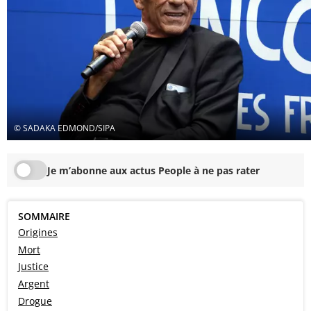
© SADAKA EDMOND/SIPA
Je m’abonne aux actus People à ne pas rater
SOMMAIRE
Origines
Mort
Justice
Argent
Drogue