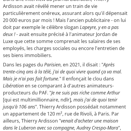
Ardisson avait révélé mener un train de vie
particulièrement onéreux, assurant alors qu'il dépensait
20 000 euros par mois ! Mais l'ancien publicitaire - on lui
doit par exemple le célèbre slogan
Lapeyre, y en a pas
deux !
- avait ensuite précisé à l'animateur Jordan de
Luxe que cette somme comprenait les salaires de ses
employés, les charges sociales ou encore l'entretien de
ses biens immobiliers.
Dans les pages du
Parisien
, en 2021, il disait : "
Après
trente-cinq ans à la télé, j'ai de quoi vivre quand ça va mal.
Mais je n'ai pas fait fortune.
" Il enfonçait le clou dans
Libération
en se comparant à d'autres animateurs-
producteurs du PAF. "
Je ne suis pas riche comme Arthur
[qui est multimillionnaire, ndlr]
, mais j'ai de quoi tenir
jusqu'à 106 ans
". Thierry Ardisson possédait notamment
un appartement de 120 m², rue de Rivoli, à Paris. Par
ailleurs, Thierry Ardisson "
venait d'acheter une maison
dans le Luberon avec sa compagne, Audrey Crespo-Mara
",