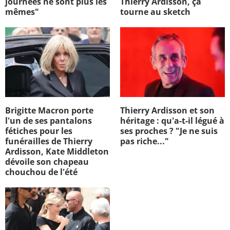
journées ne sont plus les
Thierry Ardisson, ça
mêmes"
tourne au sketch
Brigitte Macron porte
Thierry Ardisson et son
l'un de ses pantalons
héritage : qu'a-t-il légué à
fétiches pour les
ses proches ? "Je ne suis
funérailles de Thierry
pas riche..."
Ardisson, Kate Middleton
dévoile son chapeau
chouchou de l'été