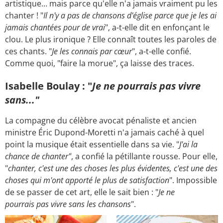
artistique… mais parce qu'elle n'a jamais vraiment pu les
chanter ! "
Il n'y a pas de chansons d'église parce que je les ai
jamais chantées pour de vrai
", a-t-elle dit en enfonçant le
clou. Le plus ironique ? Elle connaît toutes les paroles de
ces chants. "
Je les connais par cœur
", a-t-elle confié.
Comme quoi, "faire la morue", ça laisse des traces.
Isabelle Boulay : "
Je ne pourrais pas vivre
sans..."
La compagne du célèbre avocat pénaliste et ancien
ministre Éric Dupond-Moretti n'a jamais caché à quel
point la musique était essentielle dans sa vie. "
J'ai la
chance de chanter"
, a confié la pétillante rousse. Pour elle,
"
chanter, c'est une des choses les plus évidentes, c'est une des
choses qui m'ont apporté le plus de satisfaction
". Impossible
de se passer de cet art, elle le sait bien : "
Je ne
pourrais pas vivre sans les chansons
".