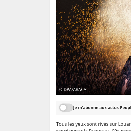
© DPA/ABACA
Je m’abonne aux actus Peopl
Tous les yeux sont rivés sur
Loua
représenter la France au 69e conc