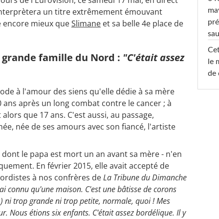
ma
e interprètera un titre extrêmement émouvant
pré
ire encore mieux que
Slimane
et sa belle 4e place de
sa
Cet
 grande famille du Nord :
"C'était assez
le 
de 
ode à l'amour des siens qu'elle dédie à sa mère
0 ans après un long combat contre le cancer ; à
 alors que 17 ans. C'est aussi, au passage,
ée, née de ses amours avec son fiancé, l'artiste
- dont le papa est mort un an avant sa mère - n'en
uement. En février 2015, elle avait accepté de
 nordistes à nos confrères de
La Tribune du Dimanche
'ai connu qu'une maison. C'est une bâtisse de corons
 ni trop grande ni trop petite, normale, quoi ! Mes
ur.
Nous étions six enfants. C'était assez bordélique. Il y