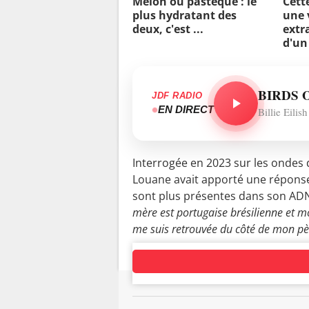
Melon ou pastèque : le
Cett
plus hydratant des
une 
deux, c'est ...
extra
d'un
BIRDS 
JDF RADIO
EN DIRECT
Billie Eilish
Interrogée en 2023 sur les ondes 
Louane avait apporté une réponse q
sont plus présentes dans son AD
mère est portugaise brésilienne et m
me suis retrouvée du côté de mon pè