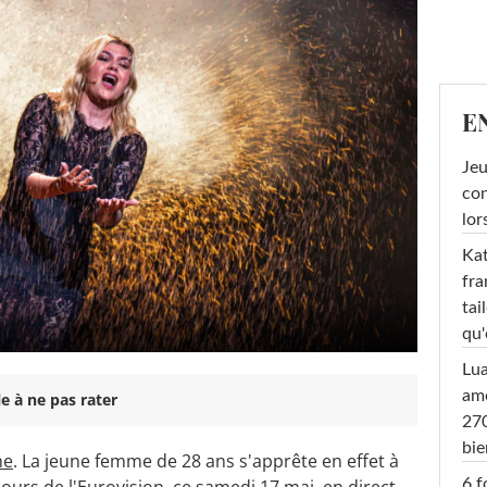
E
Jeu
con
lor
Kat
fra
tai
qu'
Lu
amo
e à ne pas rater
270
bi
ne
. La jeune femme de 28 ans s'apprête en effet à
6 f
ours de l'Eurovision, ce samedi 17 mai, en direct