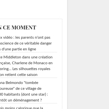
N CE MOMENT
x vidéo : les parents n'ont pas
science de ce véritable danger
s d'une partie en ligne
e Middleton dans une création
nçaise, Charlene de Monaco en
loring… Les silhouettes royales
on retient cette saison
ana Belmondo "tombée
ureuse" de ce village de
0 habitants (dont une star) :
entôt un déménagement ?
ois moins calorique que la