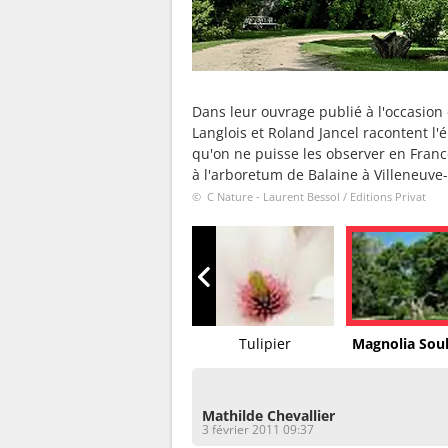
Dans leur ouvrage publié à l'occasion 
Langlois et Roland Jancel racontent l'é
qu'on ne puisse les observer en Franc
à l'arboretum de Balaine à Villeneuve-
© C Nature - Laurent Bessol / Editions Privat
Magnolia denudata
Tulipier
Magnolia Sou
Mathilde Chevallier
3 février 2011 09:37