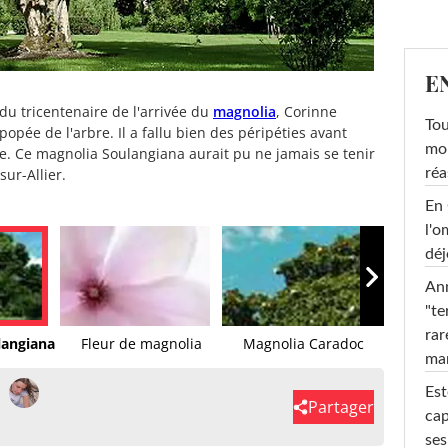
E
du tricentenaire de l'arrivée du
magnolia
, Corinne
Tou
popée de l'arbre. Il a fallu bien des péripéties avant
mob
e. Ce magnolia Soulangiana aurait pu ne jamais se tenir
sur-Allier.
réa
En 
l'o
déj
Ann
"te
rar
langiana
Fleur de magnolia
Magnolia Caradoc
ma
Est
Partager
cap
ses