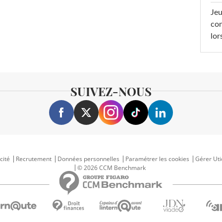
Jeu
con
lor
SUIVEZ-NOUS
cité
Recrutement
Données personnelles
Paramétrer les cookies
Gérer Uti
© 2026 CCM Benchmark