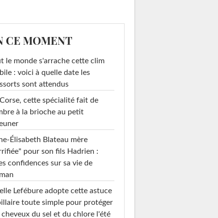
N CE MOMENT
t le monde s'arrache cette clim
ile : voici à quelle date les
ssorts sont attendus
Corse, cette spécialité fait de
mbre à la brioche au petit
euner
e-Élisabeth Blateau mère
rrifiée" pour son fils Hadrien :
es confidences sur sa vie de
man
elle Lefébure adopte cette astuce
illaire toute simple pour protéger
 cheveux du sel et du chlore l'été