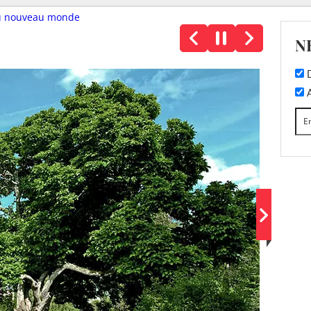
 du nouveau monde
N
D
A