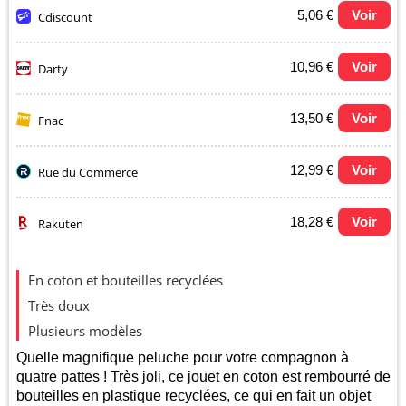
5,06 €
Voir
Cdiscount
10,96 €
Voir
Darty
13,50 €
Voir
Fnac
12,99 €
Voir
Rue du Commerce
18,28 €
Voir
Rakuten
Evolution du prix le plus bas (neuf):
En coton et bouteilles recyclées
Très doux
15
Plusieurs modèles
Quelle magnifique peluche pour votre compagnon à
quatre pattes ! Très joli, ce jouet en coton est rembourré de
10
bouteilles en plastique recyclées, ce qui en fait un objet