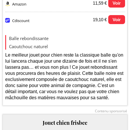
11,59 €
Voir
Amazon
19,10 €
Voir
Cdiscount
Evolution du prix le plus bas (neuf):
Balle rebondissante
12
Caoutchouc naturel
Le meilleur jouet pour chien reste la classique balle qu'on
lui lancera chaque jour une dizaine de fois et il ne s'en
10
lassera pas… et vous non plus ! Ce jouet rebondissant
vous procurera des heures de plaisir. Cette balle noire est
8
exclusivement composée de caoutchouc naturel, elle est
donc saine pour votre animal de compagnie. C'est un
détail important, car vous ne voulez pas que votre chien
6
mâchouille des matières mauvaises pour sa santé.
2025
2026
Contenu sponsorisé
Jouet chien frisbee