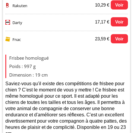
10,29 €
Voir
Rakuten
17,17 €
Voir
Darty
23,59 €
Voir
Fnac
Evolution du prix le plus bas (neuf):
Frisbee homologué
8
Poids : 997 g
Dimension : 19 cm
7
Saviez-vous qu'il existe des compétitions de frisbee pour
chien ? C'est le moment de vous y mettre ! Ce frisbee est
même homologué pour ce sport. Il est adapté pour les
6
chiens de toutes les tailles et tous les âges. Il permettra à
votre animal de compagnie de conserver une bonne
endurance et d'améliorer ses réflexes. C'est un excellent
5
2025
2026
divertissement pour votre compagnon à quatre pattes, des
heures de plaisir et de complicité. Disponible en 19 ou 23