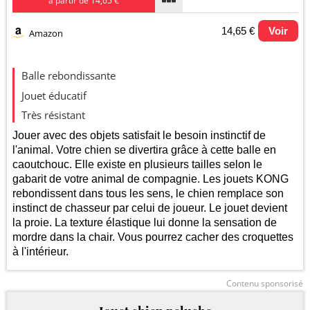
à partir de 14,65 €
14,65 €
Voir
Amazon
Evolution du prix le plus bas (neuf):
Balle rebondissante
25
Jouet éducatif
Très résistant
20
Jouer avec des objets satisfait le besoin instinctif de
l'animal. Votre chien se divertira grâce à cette balle en
15
caoutchouc. Elle existe en plusieurs tailles selon le
gabarit de votre animal de compagnie. Les jouets KONG
10
rebondissent dans tous les sens, le chien remplace son
instinct de chasseur par celui de joueur. Le jouet devient
5
2025
2026
la proie. La texture élastique lui donne la sensation de
mordre dans la chair. Vous pourrez cacher des croquettes
à l'intérieur.
Contenu sponsorisé