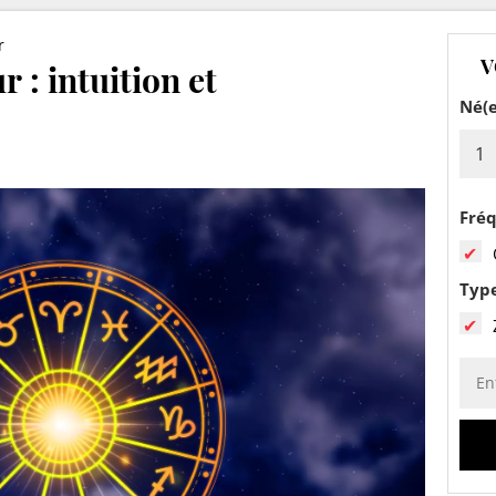
r
V
 : intuition et
Né(e
Fré
Typ