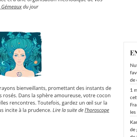
e Gémeaux
du jour
E
Nut
fav
de 
 rayons bienveillants, promettant des instants de
1 m
s rosés. Dans la sphère amoureuse, votre cocon
cet
lles rencontres. Toutefois, gardez un œil sur la
Fra
us incite à la prudence.
Lire la suite de
l'horoscope
les
Ka
de 
de 