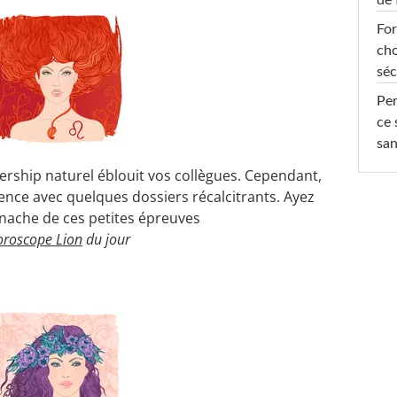
For
cho
séc
Per
ce 
san
adership naturel éblouit vos collègues. Cependant,
ience avec quelques dossiers récalcitrants. Ayez
panache de ces petites épreuves
horoscope Lion
du jour