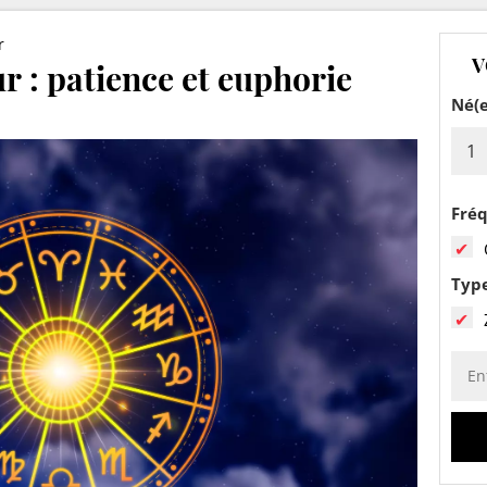
r
V
r : patience et euphorie
Né(e
Fré
Typ