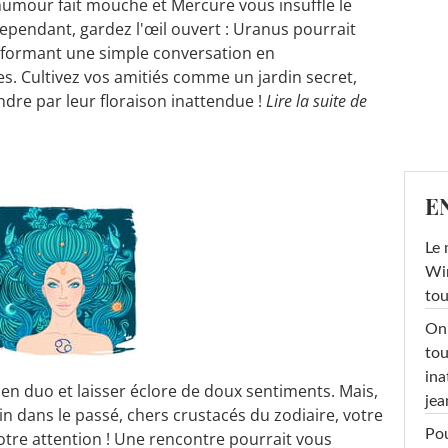
humour fait mouche et Mercure vous insuffle le
pendant, gardez l'œil ouvert : Uranus pourrait
formant une simple conversation en
s. Cultivez vos amitiés comme un jardin secret,
ndre par leur floraison inattendue !
Lire la suite de
E
Le 
Win
tou
On 
tou
ina
 en duo et laisser éclore de doux sentiments. Mais,
jea
in dans le passé, chers crustacés du zodiaire, votre
Pou
tre attention ! Une rencontre pourrait vous