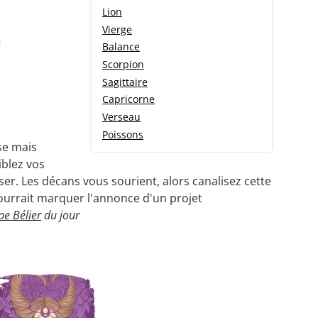
Lion
Vierge
Balance
Scorpion
Sagittaire
Capricorne
Verseau
Poissons
se mais
iblez vos
ser. Les décans vous sourient, alors canalisez cette
ourrait marquer l'annonce d'un projet
pe Bélier
du jour