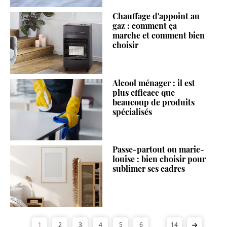
Chauffage d'appoint au
gaz : comment ça
marche et comment bien
choisir
Alcool ménager : il est
plus efficace que
beaucoup de produits
spécialisés
Passe-partout ou marie-
louise : bien choisir pour
sublimer ses cadres
...
1
2
3
4
5
6
14