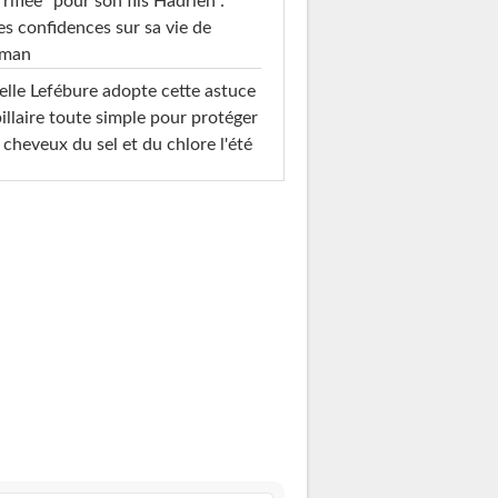
rrifiée" pour son fils Hadrien :
es confidences sur sa vie de
man
elle Lefébure adopte cette astuce
illaire toute simple pour protéger
 cheveux du sel et du chlore l'été