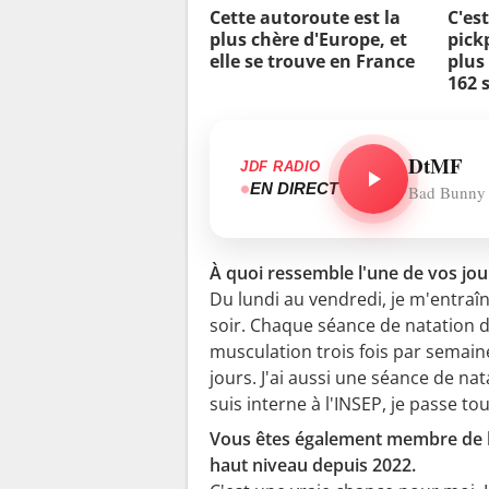
Cette autoroute est la
C'est
plus chère d'Europe, et
pick
elle se trouve en France
plus 
162 s
DtMF
JDF RADIO
EN DIRECT
Bad Bunny
À quoi ressemble l'une de vos jo
Du lundi au vendredi, je m'entraîne
soir. Chaque séance de natation dur
musculation trois fois par semain
jours. J'ai aussi une séance de nat
suis interne à l'INSEP, je passe tou
Vous êtes également membre de l'
haut niveau depuis 2022.