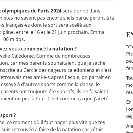
x olympiques de Paris 2024
sera donné dans
ètes ne savent pas encore s'iels participeront à la
-s français-es dont le sort sera scellé aux
pline, entre le 16 et le 21 juin prochain. Emma
E
 100 m dos.
"C'
avez-vous commencé la
natation
?
Pie
ouvelle-Calédonie. Comme de nombreuses
peu
ion, car mes parents souhaitaient que je sache
fe
inscrite au Cercle des nageurs calédoniens et c'est
retrouvais mes ami-e-s après l'école, on partait en
Tou
 essayé à d'autres sports comme la danse, le
mob
 parents ont toujours été sportifs, ils ne faisaient
réa
haient un peu à tout. C'est comme ça que j'ai été
En 
l'o
sport ?
déj
ine, ce moment où il faut nager plus vite que tes
Ann
 suis retrouvée à faire de la natation car j'étais