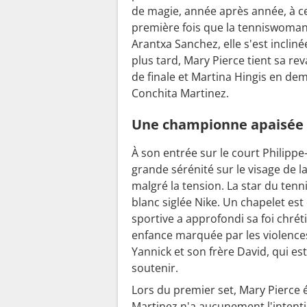
de magie, année après année, à ce 
première fois que la tenniswoman a
Arantxa Sanchez, elle s'est incliné
plus tard, Mary Pierce tient sa re
de finale et Martina Hingis en demi
Conchita Martinez.
Une championne apaisée
À son entrée sur le court Philippe
grande sérénité sur le visage de l
malgré la tension. La star du tenni
blanc siglée Nike. Un chapelet est
sportive a approfondi sa foi chré
enfance marquée par les violences
Yannick et son frère David, qui e
soutenir.
Lors du premier set, Mary Pierce é
Martinez n'a aucunement l'intentio