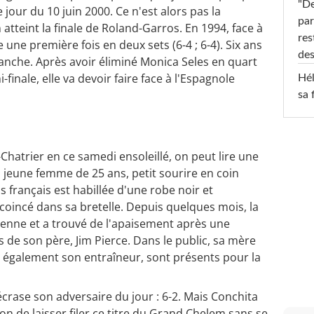
"De
jour du 10 juin 2000. Ce n'est alors pas la
par
tteint la finale de Roland-Garros. En 1994, face à
res
e une première fois en deux sets (6-4 ; 6-4). Six ans
des
vanche. Après avoir éliminé Monica Seles en quart
-finale, elle va devoir faire face à l'Espagnole
Hél
sa 
-Chatrier en ce samedi ensoleillé, on peut lire une
a jeune femme de 25 ans, petit sourire en coin
s français est habillée d'une robe noir et
 coincé dans sa bretelle. Depuis quelques mois, la
tienne et a trouvé de l'apaisement après une
 de son père, Jim Pierce. Dans le public, sa mère
st également son entraîneur, sont présents pour la
crase son adversaire du jour : 6-2. Mais Conchita
n de laisser filer ce titre du Grand Chelem sans se