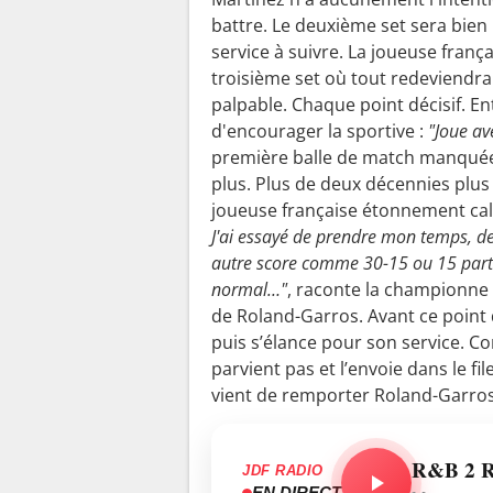
battre. Le deuxième set sera bien 
service à suivre. La joueuse frança
troisième set où tout redeviendrai
palpable. Chaque point décisif. En
d'encourager la sportive :
"Joue av
première balle de match manquée.
plus. Plus de deux décennies plus 
joueuse française étonnement cal
J'ai essayé de prendre mon temps, de
autre score comme 30-15 ou 15 partou
normal…"
, raconte la championne e
de Roland-Garros. Avant ce point dé
puis s’élance pour son service. Co
parvient pas et l’envoie dans le fi
vient de remporter Roland-Garro
R&B 2 
JDF RADIO
EN DIRECT