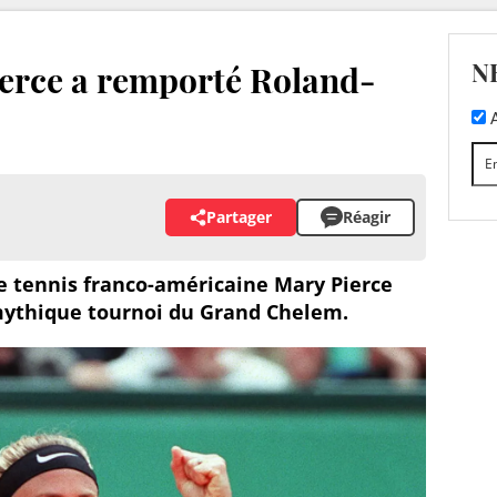
N
ierce a remporté Roland-
A
Partager
Réagir
de tennis franco-américaine Mary Pierce
 mythique tournoi du Grand Chelem.