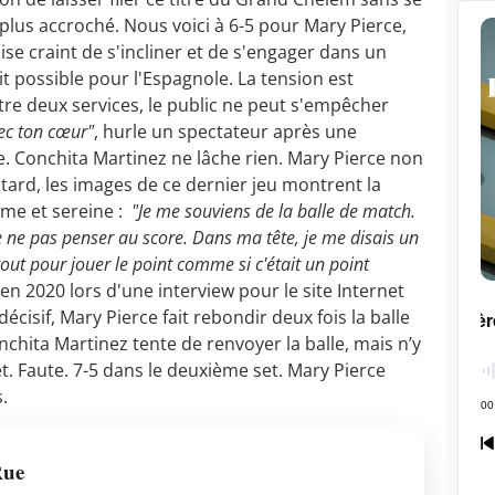
plus accroché. Nous voici à 6-5 pour Mary Pierce,
ise craint de s'incliner et de s'engager dans un
t possible pour l'Espagnole. La tension est
tre deux services, le public ne peut s'empêcher
ec ton cœur"
, hurle un spectateur après une
 Conchita Martinez ne lâche rien. Mary Pierce non
tard, les images de ce dernier jeu montrent la
me et sereine :
"Je me souviens de la balle de match.
 ne pas penser au score. Dans ma tête, je me disais un
t pour jouer le point comme si c'était un point
n 2020 lors d'une interview pour le site Internet
cisif, Mary Pierce fait rebondir deux fois la balle
nchita Martinez tente de renvoyer la balle, mais n’y
let. Faute. 7-5 dans le deuxième set. Mary Pierce
s.
Rue