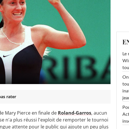
E
Le 
Win
tou
On 
tou
ina
as rater
jea
Pou
de Mary Pierce en finale de
Roland-Garros
, aucun
Act
 n'a plus réussi l'exploit de remporter le tournoi
ins
gue attente pour le public qui ajoute un peu plus