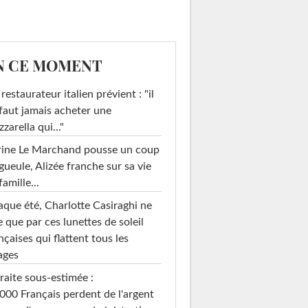
N CE MOMENT
restaurateur italien prévient : "il
faut jamais acheter une
zarella qui..."
rine Le Marchand pousse un coup
gueule, Alizée franche sur sa vie
famille...
que été, Charlotte Casiraghi ne
e que par ces lunettes de soleil
nçaises qui flattent tous les
ages
raite sous-estimée :
000 Français perdent de l'argent