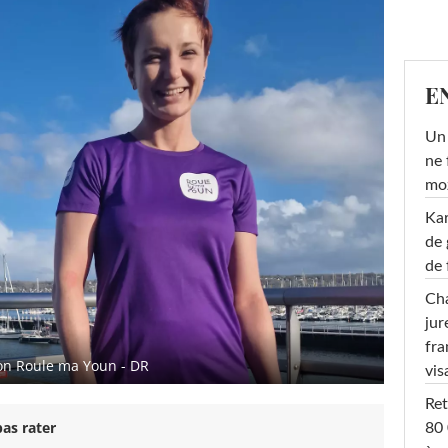
E
Un 
ne 
moz
Ka
de 
de 
Cha
jur
fra
tion Roule ma Youn - DR
vis
Ret
as rater
80 