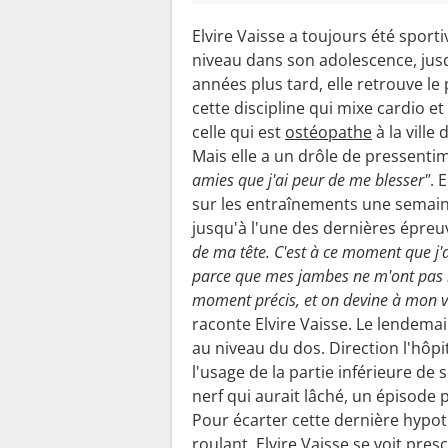
Elvire Vaisse a toujours été sport
niveau dans son adolescence, jusqu
années plus tard, elle retrouve le 
cette discipline qui mixe cardio et
celle qui est
ostéopathe
à la ville
Mais elle a un drôle de pressenti
amies que j'ai peur de me blesser"
. 
sur les entraînements une semaine 
jusqu'à l'une des dernières épreu
de ma tête. C'est à ce moment que j'ai
parce que mes jambes ne m'ont pas lâ
moment précis, et on devine à mon v
raconte Elvire Vaisse. Le lendema
au niveau du dos. Direction l'hôpi
l'usage de la partie inférieure de 
nerf qui aurait lâché, un épisode
Pour écarter cette dernière hypoth
roulant, Elvire Vaisse se voit pre