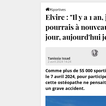
Sportives
Elvire : "Il y a 1 an,
pourrais à nouve
jour, aujourd'hui 
Tanissia Issad
2 avril 2024 14:24
Comme plus de 55 000 sportif
le 7 avril 2024, pour partic
cette ostéopathe ne pensait 
un grave accident.