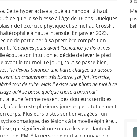
à c
ive. Cette hyper active a joué au handball à haut
Mel
'à ce qu'elle se blesse à l'âge de 16 ans. Quelques
pas
plaisir de l'exercice physique et se met au CrossFit,
ba
 haltérophilie à haute intensité. En janvier 2023,
 décide de participer à sa première compétition.
ment :
"Quelques jours avant l'échéance, je dis à mes
Elle écoute son intuition et décide de lever le pied
avant le tournoi. Le jour J, tout se passe bien,
ves.
"Je devais balancer une barre chargée au-dessus
 senti un craquement très bizarre. J'ai fini l'exercice,
ché tout de suite. Mais il existe une photo de moi à ce
isage qu'il se passe quelque chose d'anormal"
,
in, la jeune femme ressent des douleurs terribles
tal, où elle reste plusieurs jours et perd totalement
son corps. Plusieurs pistes sont envisagées : un
 psychosomatique, des lésions à la moelle épinière…
èse, qui signifierait une nouvelle vie en fauteuil
scrire une IRM. À la personne qui l'accompagne le