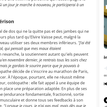
i un jour je marche à nouveau, je participerai à un
érison
al de dos qui ne la quitte pas et des jambes qui ne
urs plus tard qu'Elvire Vaisse peut, malgré la
uveau utiliser ses deux membres inférieurs.
"J'ai été
al, qui pensait que mes maux étaient
n revanche, la soutiennent autant qu'iels peuvent
u'en novembre dernier, je rentrais tous les soirs chez
 mais je gardais le sourire parce que je pouvais à
téopathe décide de s'inscrire au marathon de Paris,
cer. À l'époque, pourtant, elle ne réussit même
eur, ostéopathe : elle fait appel à une équipe de
 en place une préparation adaptée. En plus de ses
ne (endurance fondamentale, fractionné, sortie
t musculaire et donne tous ses feedbacks à son
e.
"Lorsque je cours, je n'ai pas mal, mais dès que je