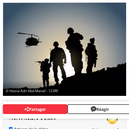
© Haizul Adri Abd Manaf - 123RF
Partager
Réagir
NEWSLETTERS