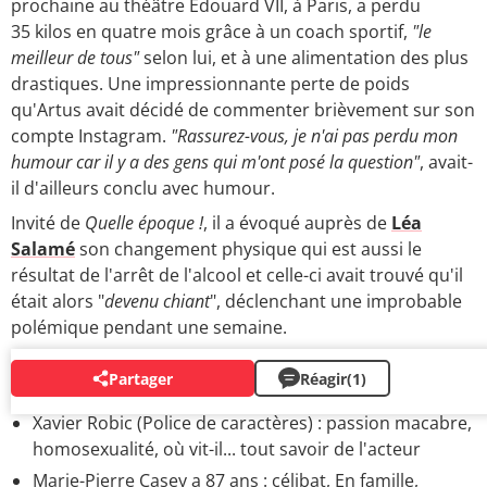
prochaine au théâtre Edouard VII, à Paris, a perdu
35 kilos en quatre mois grâce à un coach sportif,
"le
meilleur de tous"
selon lui, et à une alimentation des plus
drastiques. Une impressionnante perte de poids
qu'Artus avait décidé de commenter brièvement sur son
compte Instagram.
"Rassurez-vous, je n'ai pas perdu mon
humour car il y a des gens qui m'ont posé la question"
, avait-
il d'ailleurs conclu avec humour.
Invité de
Quelle époque !
, il a évoqué auprès de
Léa
Salamé
son changement physique qui est aussi le
résultat de l'arrêt de l'alcool et celle-ci avait trouvé qu'il
était alors "
devenu chiant
", déclenchant une improbable
polémique pendant une semaine.
Partager
Réagir
(1)
ACTEURS
Xavier Robic (Police de caractères) : passion macabre,
homosexualité, où vit-il... tout savoir de l'acteur
Marie-Pierre Casey a 87 ans : célibat, En famille,