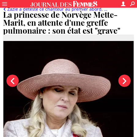
Zazie a détesté ce chanteur au premier abord, Patrick Bruel souvent "recadré" aux Enfoirés...
La princesse de Norvège Mette-
Marit, en attente d'une greffe
pulmonaire : son état est "grave"