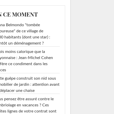
N CE MOMENT
ana Belmondo "tombée
ureuse" de ce village de
0 habitants (dont une star) :
entôt un déménagement ?
ois moins calorique que la
yonnaise : Jean-Michel Cohen
fère ce condiment dans les
uces
te guêpe construit son nid sous
mobilier de jardin : attention avant
déplacer une chaise
s pensez être assuré contre le
briolage en vacances ? Ces
ites lignes de votre contrat sont