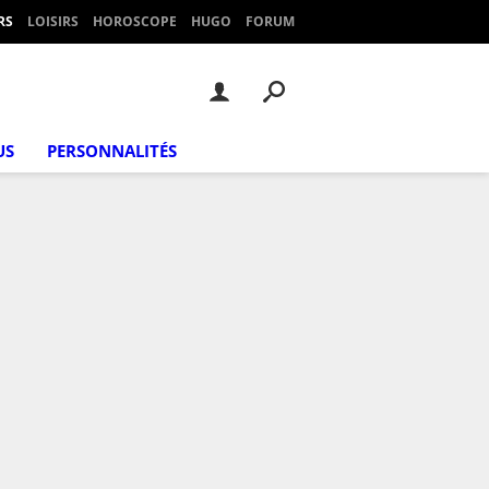
RS
LOISIRS
HOROSCOPE
HUGO
FORUM
US
PERSONNALITÉS