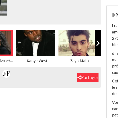
E
Lu
amo
270
bi
6 f
ma
as et...
Kanye West
Zayn Malik
pré
sa
Partager
Cet
le 
de 
Vou
cam
pet