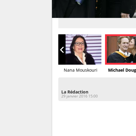
Khloé Kardashian
Nana Mouskouri
Michael Dougl
La Rédaction
29 janvier 2016 15:00