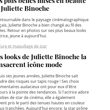
s plus belles mises en beauté
 Juliette Binoche
ntournable dans le paysage cinématographique
çais, Juliette Binoche a bien changé au fil des
es. Retour en photos sur ses plus beaux looks
trice, jeune à aujourd'hui.
fure et maquillage de star
s looks de Juliette Binoche la
nsacrent icône mode
is ses jeunes années, Juliette Binoche sait
dre des risques sur tapis rouge ! Ses choix
imentaires audacieux ont pour eux d'être
ours à la pointe des tendances. Si l'actrice adore
robes de star de cinéma, elle a également
ent pris le parti des tenues hautes en couleur
lus tranchées. Aujourd'hui encore, la star prône