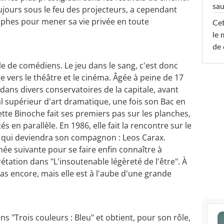
sa
jours sous le feu des projecteurs, a cependant
aphes pour mener sa vie privée en toute
Cet
le 
de 
ille de comédiens. Le jeu dans le sang, c'est donc
ge vers le théâtre et le cinéma. Âgée à peine de 17
 dans divers conservatoires de la capitale, avant
l supérieur d'art dramatique, une fois son Bac en
tte Binoche fait ses premiers pas sur les planches,
s en parallèle. En 1986, elle fait la rencontre sur le
i qui deviendra son compagnon : Leos Carax.
nnée suivante pour se faire enfin connaître à
rétation dans "L'insoutenable légèreté de l'être". À
pas encore, mais elle est à l'aube d'une grande
 "Trois couleurs : Bleu" et obtient, pour son rôle,