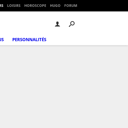
RS
LOISIRS
HOROSCOPE
HUGO
FORUM
US
PERSONNALITÉS