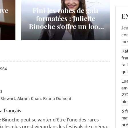
uve
Fini les robes de gala
E
formatées : Juliette
Binoche s'offre un look
Jeu
inattendu sur tapis
con
nue
rouge et bouscule les
lor
rt
codes du glamour
Kat
fra
tai
1964
qu'
Lu
amo
ns
270
n Stewart, Akram Khan, Bruno Dumont
bi
ma français
6 f
ma
te Binoche peut se vanter d'être l'une des rares
pré
x les plus prestigieux dans les festivals de cinéma.