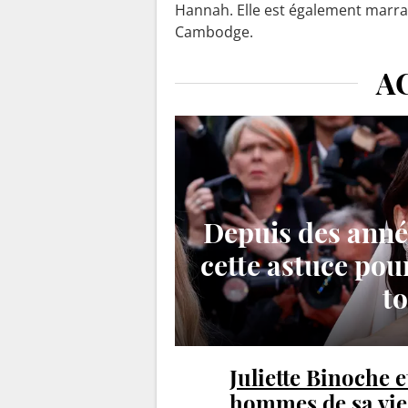
Hannah. Elle est également marrai
Cambodge.
A
Depuis des année
cette astuce pou
to
Juliette Binoche et
hommes de sa vie