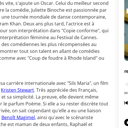
rès vite, s'ajoute un Oscar. Celui du meilleur second
tre la comédie, Juliette Binoche est passionnée par
insi une tournée mondiale de danse contemporaine,
m Khan. Deux ans plus tard, l'actrice est à
pour son interprétation dans "Copie conforme", qui
interprétation féminine au Festival de Cannes.
une des comédiennes les plus récompensées au
émontrer tout son talent en allant de comédies
 comme avec "Coup de foudre à Rhode Island" ou
sa carrière internationale avec "Sils Maria", un film
c
Kristen Stewart
. Très appréciée des Français,
u et sa simplicité. La preuve, elle devient même
 le parfum Poème. Si elle a su rester discrète tout
rivée, on sait cependant qu'elle a eu une liaison
,
Benoît Magimel
, ainsi qu'avec le scénariste
oche est maman de deux enfants, Raphaël et