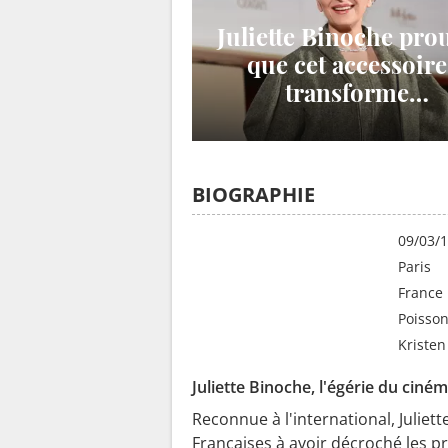
Juliette Binoche pro
que cet accessoire
transforme
instantanément
n'importe quelle te
noire en œuvre d'a
BIOGRAPHIE
Date de naissance
09/03/
Lieu de naissance
Paris
Pays
France
Signe astrologique
Poisso
Amis
Kriste
Juliette Binoche, l'égérie du ciné
Reconnue à l'international, Juliet
Françaises à avoir décroché les pri