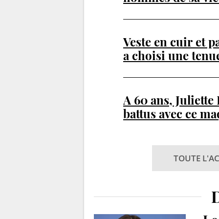
Veste en cuir et 
a choisi une ten
les vitrines de No
A 60 ans, Juliette
battus avec ce ma
son regard
TOUTE L'AC