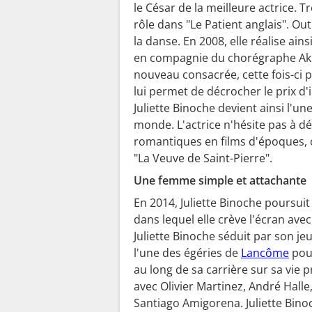
le César de la meilleure actrice. T
rôle dans "Le Patient anglais". Ou
la danse. En 2008, elle réalise a
en compagnie du chorégraphe Akra
nouveau consacrée, cette fois-ci 
lui permet de décrocher le prix d'
Juliette Binoche devient ainsi l'
monde. L'actrice n'hésite pas à d
romantiques en films d'époques,
"La Veuve de Saint-Pierre".
Une femme simple et attachante
En 2014, Juliette Binoche poursuit 
dans lequel elle crève l'écran ave
Juliette Binoche séduit par son je
l'une des égéries de
Lancôme
pour
au long de sa carrière sur sa vie p
avec Olivier Martinez, André Halle
Santiago Amigorena. Juliette Bin