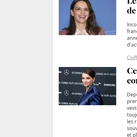
Le
de
Inco
fran
anné
d'ac
Coif
Ce
co
Depu
pren
vest
touj
les 
souv
et p