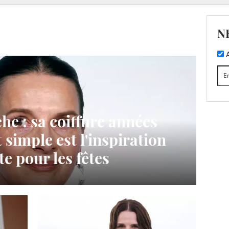
N
A
che : sa coiffure années
simple est l'inspiration
te pour les fêtes