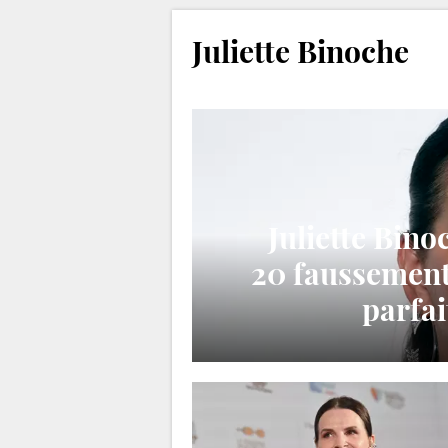
Juliette Binoche
Juliette Bino
20 faussement 
parfai