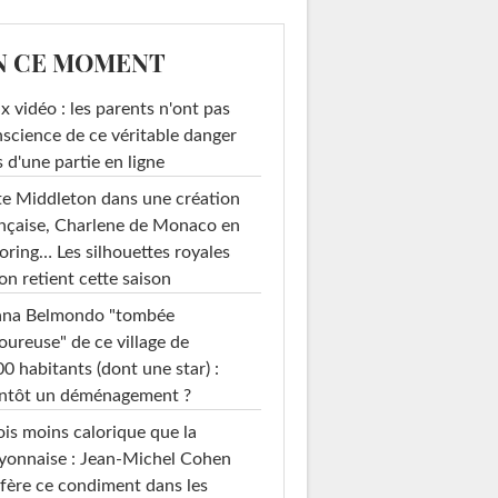
N CE MOMENT
x vidéo : les parents n'ont pas
science de ce véritable danger
s d'une partie en ligne
e Middleton dans une création
nçaise, Charlene de Monaco en
loring… Les silhouettes royales
on retient cette saison
ana Belmondo "tombée
ureuse" de ce village de
0 habitants (dont une star) :
entôt un déménagement ?
ois moins calorique que la
yonnaise : Jean-Michel Cohen
fère ce condiment dans les