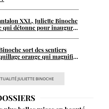
pantalon XXL, Juliette Binoche
ue qui détonne pour inaugurer
ël
 Binoche sort des sentiers
quillage orange qui magnifie
TUALITÉ JULIETTE BINOCHE
DOSSIERS