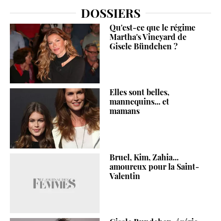
DOSSIERS
Qu'est-ce que le régime
Martha's Vineyard de
Gisele Bündchen ?
Elles sont belles,
mannequins... et
mamans
Bruel, Kim, Zahia...
amoureux pour la Saint-
Valentin