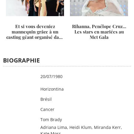
Et si vous deveniez
Rihanna, Penélope Cruz...
mannequin grâce à un
Les stars en mariées au
casting géant organisé dans
Met Gala
toute la France ?
BIOGRAPHIE
Date de
20/07/1980
naissance
Lieu de
Horizontina
naissance
Pays
Brésil
Signe
Cancer
astrologique
En couple avec
Tom Brady
Amis
Adriana Lima, Heidi Klum, Miranda Kerr,
Kate Moss