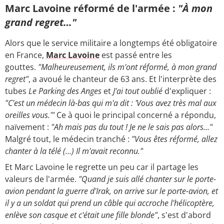
Marc Lavoine réformé de l'armée :
"À mon
grand regret…"
Alors que le service militaire a longtemps été obligatoire
en France,
Marc Lavoine
est passé entre les
gouttes.
"Malheureusement, ils m'ont réformé, à mon grand
regret"
, a avoué le chanteur de 63 ans. Et l'interprète des
tubes
Le Parking des Anges
et
J'ai tout oublié
d'expliquer :
"C'est un médecin là-bas qui m'a dit : 'Vous avez très mal aux
oreilles vous.'"
Ce à quoi le principal concerné a répondu,
naïvement :
"Ah mais pas du tout ! Je ne le sais pas alors…"
Malgré tout, le médecin tranché :
"Vous êtes réformé, allez
chanter à la télé (...)
Il m'avait reconnu."
Et Marc Lavoine le regrette un peu car il partage les
valeurs de l'armée.
"Quand je suis allé chanter sur le porte-
avion pendant la guerre d'Irak, on arrive sur le porte-avion, et
il y a un soldat qui prend un câble qui accroche l'hélicoptère,
enlève son casque et c'était une fille blonde"
, s'est d'abord