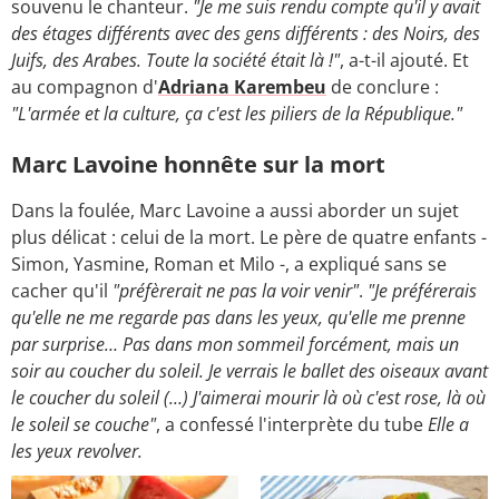
souvenu le chanteur.
"Je me suis rendu compte qu'il y avait
des étages différents avec des gens différents : des Noirs, des
Juifs, des Arabes. Toute la société était là !"
, a-t-il ajouté. Et
au compagnon d'
Adriana Karembeu
de conclure :
"L'armée et la culture, ça c'est les piliers de la République."
Marc Lavoine honnête sur la mort
Dans la foulée, Marc Lavoine a aussi aborder un sujet
plus délicat : celui de la mort. Le père de quatre enfants -
Simon, Yasmine, Roman et Milo -, a expliqué sans se
cacher qu'il
"préfèrerait ne pas la voir venir"
.
"Je préférerais
qu'elle ne me regarde pas dans les yeux, qu'elle me prenne
par surprise… Pas dans mon sommeil forcément, mais un
soir au coucher du soleil. Je verrais le ballet des oiseaux avant
le coucher du soleil (…) J'aimerai mourir là où c'est rose, là où
le soleil se couche"
, a confessé l'interprète du tube
Elle a
les yeux revolver.