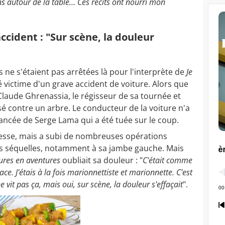
ns autour de la table… Ces récits ont nourri mon
ccident : "Sur scène, la douleur
ne s'étaient pas arrêtées là pour l'interprète de
Je
é victime d'un grave accident de voiture. Alors que
-Claude Ghrenassia, le régisseur de sa tournée et
asé contre un arbre. Le conducteur de la voiture n'a
 fiancée de Serge Lama qui a été tuée sur le coup.
stesse, mais a subi de nombreuses opérations
des séquelles, notamment à sa jambe gauche. Mais
ures en aventures
oubliait sa douleur : "
C'était comme
ce. J'étais à la fois marionnettiste et marionnette. C'est
e vit pas ça, mais oui, sur scène, la douleur s'effaçait
".