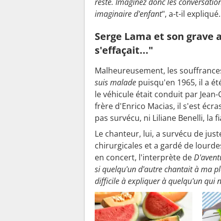
resté. Imaginez donc les conversatio
imaginaire d'enfant
", a-t-il expliqué.
Serge Lama et son grave a
s'effaçait..."
Malheureusement, les souffrances 
suis malade
puisqu'en 1965, il a ét
le véhicule était conduit par Jean
frère d'Enrico Macias, il s'est écr
pas survécu, ni Liliane Benelli, la
Le chanteur, lui, a survécu de ju
chirurgicales et a gardé de lour
en concert, l'interprète de
D'avent
si quelqu'un d'autre chantait à ma pla
difficile à expliquer à quelqu'un qui n