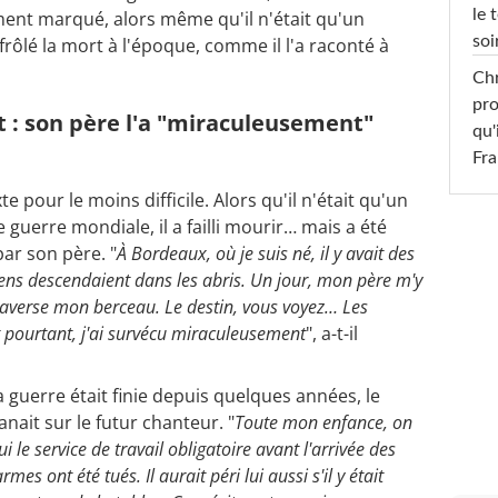
le 
ent marqué, alors même qu'il n'était qu'un
soi
t frôlé la mort à l'époque, comme il l'a raconté à
Chr
pro
t : son père l'a "miraculeusement"
qu'
Fr
 pour le moins difficile. Alors qu'il n'était qu'un
guerre mondiale, il a failli mourir… mais a été
ar son père. "
À Bordeaux, où je suis né, il y avait des
ens descendaient dans les abris. Un jour, mon père m'y
raverse mon berceau. Le destin, vous voyez… Les
pourtant, j'ai survécu miraculeusement
", a-t-il
 guerre était finie depuis quelques années, le
nait sur le futur chanteur. "
Toute mon enfance, on
i le service de travail obligatoire avant l'arrivée des
 ont été tués. Il aurait péri lui aussi s'il y était