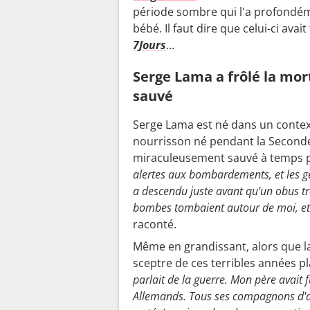
période sombre qui l'a profondém
bébé. Il faut dire que celui-ci avai
7Jours
...
Serge Lama a frôlé la mor
sauvé
Serge Lama est né dans un contexte
nourrisson né pendant la Seconde 
miraculeusement sauvé à temps p
alertes aux bombardements, et les g
a descendu juste avant qu'un obus t
bombes tombaient autour de moi, et 
raconté.
Même en grandissant, alors que la
sceptre de ces terribles années pla
parlait de la guerre. Mon père avait fu
Allemands. Tous ses compagnons d'armes