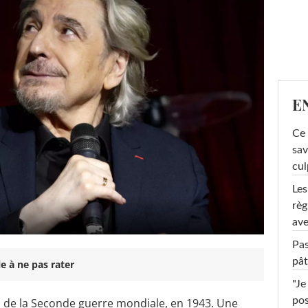
E
Ce 
sav
cul
Les
règ
ave
Pas
pât
e à ne pas rater
"Je
pos
u de la Seconde guerre mondiale, en 1943. Une