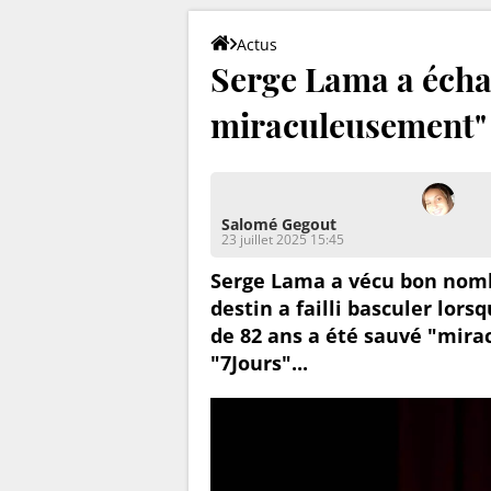
Actus
Serge Lama a échap
miraculeusement"
Salomé Gegout
23 juillet 2025 15:45
Serge Lama a vécu bon nomb
destin a failli basculer lors
de 82 ans a été sauvé "mira
"7Jours"...