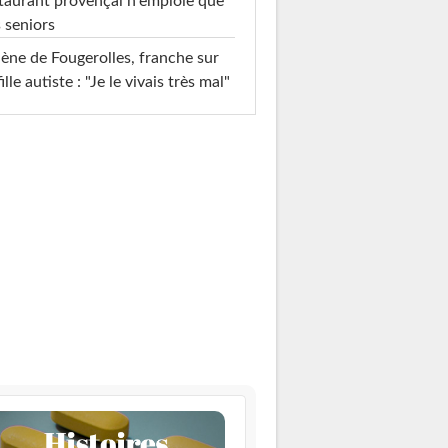
taurant provençal n'emploie que
 seniors
ène de Fougerolles, franche sur
fille autiste : "Je le vivais très mal"