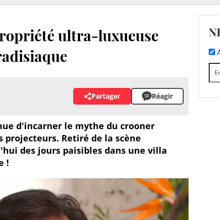
N
 propriété ultra-luxueuse
radisiaque
A
Partager
Réagir
tinue d'incarner le mythe du crooner
 projecteurs. Retiré de la scène
'hui des jours paisibles dans une villa
e !