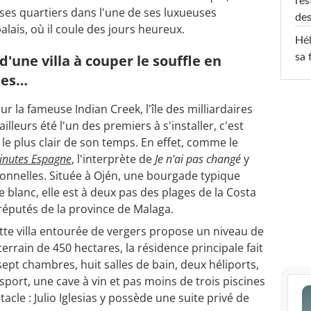
res
s ses quartiers dans l'une de ses luxueuses
des
lais, où il coule des jours heureux.
Hél
 d'une villa à couper le souffle en
sa 
ines…
sur la fameuse Indian Creek, l'île des milliardaires
ailleurs été l'un des premiers à s'installer, c'est
le plus clair de son temps. En effet, comme le
inutes Espagne
, l'interprète de
Je n'ai pas changé
y
ionnelles. Située à Ojén, une bourgade typique
 blanc, elle est à deux pas des plages de la Costa
s réputés de la province de Malaga.
tte villa entourée de vergers propose un niveau de
errain de 450 hectares, la résidence principale fait
pt chambres, huit salles de bain, deux héliports,
 sport, une cave à vin et pas moins de trois piscines
acle : Julio Iglesias y possède une suite privé de