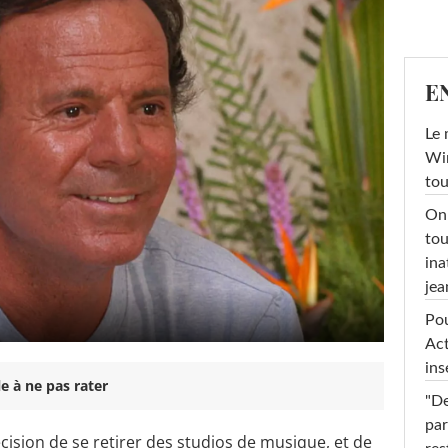
E
Le 
Win
tou
On 
tou
ina
jea
Pou
Act
ins
e à ne pas rater
"De
par
décision de se retirer des studios de musique, et de