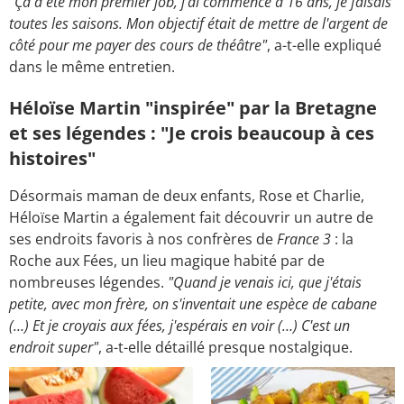
"Ça a été mon premier job, j'ai commencé à 16 ans, je faisais
toutes les saisons. Mon objectif était de mettre de l'argent de
côté pour me payer des cours de théâtre"
, a-t-elle expliqué
dans le même entretien.
Héloïse Martin "inspirée" par la Bretagne
et ses légendes : "Je crois beaucoup à ces
histoires"
Désormais maman de deux enfants, Rose et Charlie,
Héloïse Martin a également fait découvrir un autre de
ses endroits favoris à nos confrères de
France 3
: la
Roche aux Fées, un lieu magique habité par de
nombreuses légendes.
"Quand je venais ici, que j'étais
petite, avec mon frère, on s'inventait une espèce de cabane
(…) Et je croyais aux fées, j'espérais en voir (…) C'est un
endroit super"
, a-t-elle détaillé presque nostalgique.