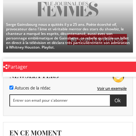
Serge Gainsbourg nous a quittés il y a 25 ans. Poète écorché vif,
provocateur dans l'âme et véritable mentor des stars du showbiz, le
chanteur a marqué les esprits, décontenancé, aussi avec son
personnage emblématique de Gainsbarre, ce rebelle qui brûla un billet
VOIR LES PHOTOS
en direct à la télévision et déclara très particulièrement son admiration
à Whitney Houston. Playlist.
Partager
NEWSLETTERS
Voir un exemple
Astuces de la rédac
EN CE MOMENT