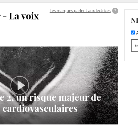
Les marques parlent aux lectrices
 - La voix
N
A
e 2, un risque majeur de
 cardiovasculaires