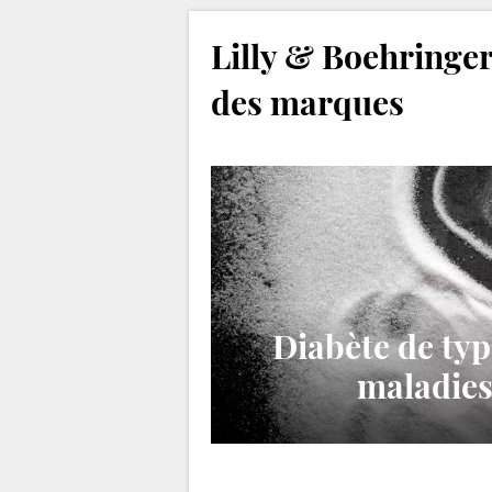
Lilly & Boehringer
des marques
Diabète de typ
maladies