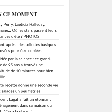
N CE MOMENT
y Perry, Laeticia Hallyday,
mane... Où les stars passent leurs
cances d'été ? PHOTOS
nt-après : des toilettes basiques
ovées pour être copiées
idée par la science : ce grand-
e de 95 ans a trouvé une
itude de 10 minutes pour bien
llir
te recette donne une seconde vie
 salades un peu flétries
cent Lagaf a fait un étonnant
énagement dans sa maison du
 : "On a la place..."