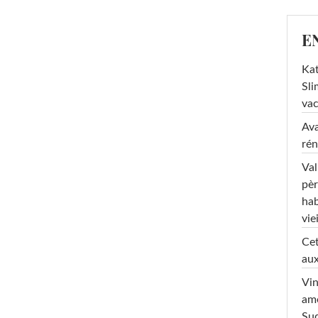
E
Kat
Sli
va
Ava
rén
Val
pèr
hab
viei
Cet
aux
Vin
am
Sud