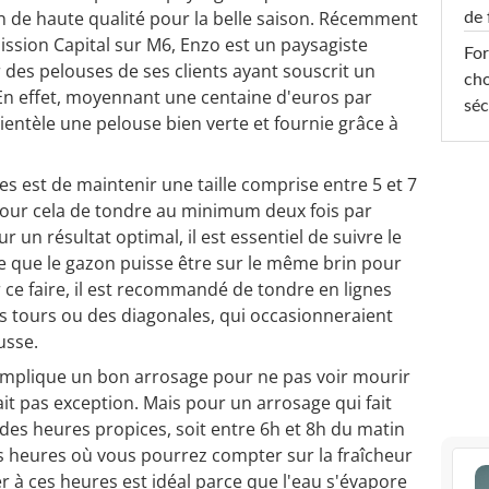
n de haute qualité pour la belle saison. Récemment
de 
ssion Capital sur M6, Enzo est un paysagiste
For
 des pelouses de ses clients ayant souscrit un
cho
n effet, moyennant une centaine d'euros par
séc
lientèle une pelouse bien verte et fournie grâce à
s est de maintenir une taille comprise entre 5 et 7
pour cela de tondre au minimum deux fois par
r un résultat optimal, il est essentiel de suivre le
e que le gazon puisse être sur le même brin pour
r ce faire, il est recommandé de tondre en lignes
des tours ou des diagonales, qui occasionneraient
usse.
t implique un bon arrosage pour ne pas voir mourir
it pas exception. Mais pour un arrosage qui fait
a des heures propices, soit entre 6h et 8h du matin
es heures où vous pourrez compter sur la fraîcheur
er à ces heures est idéal parce que l'eau s'évapore