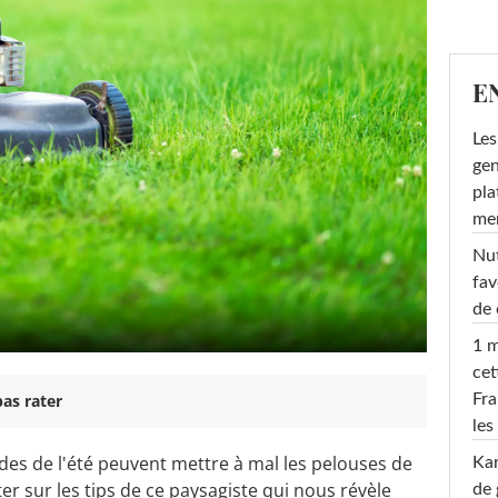
E
Les
gen
pla
men
Nut
fav
de 
1 m
cet
Fra
as rater
les
udes de l'été peuvent mettre à mal les pelouses de
Ka
er sur les tips de ce paysagiste qui nous révèle
de 