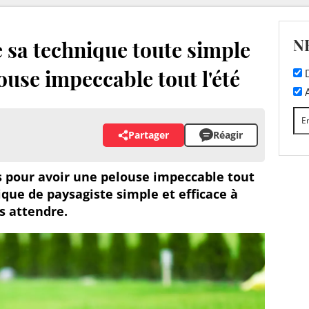
N
e sa technique toute simple
ouse impeccable tout l'été
D
A
Partager
Réagir
s pour avoir une pelouse impeccable tout
ique de paysagiste simple et efficace à
s attendre.