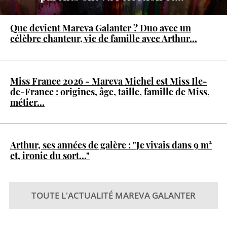
Que devient Mareva Galanter ? Duo avec un
célèbre chanteur, vie de famille avec Arthur...
Miss France 2026 - Mareva Michel est Miss Ile-
de-France : origines, âge, taille, famille de Miss,
métier...
Arthur, ses années de galère : "Je vivais dans 9 m²
et, ironie du sort..."
TOUTE L'ACTUALITÉ MAREVA GALANTER