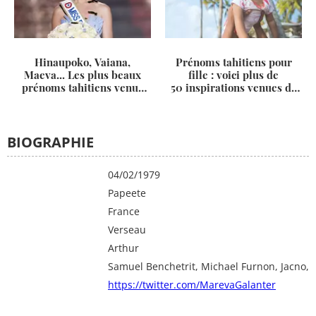
Hinaupoko, Vaiana,
Prénoms tahitiens pour
Maeva... Les plus beaux
fille : voici plus de
prénoms tahitiens venus
50 inspirations venues de
tout droit de Polynésie
Polynésie française
BIOGRAPHIE
Date de naissance
04/02/1979
Lieu de naissance
Papeete
Pays
France
Signe astrologique
Verseau
En couple avec
Arthur
Amis
Samuel Benchetrit, Michael Furnon, Jacno,
Twitter
https://twitter.com/MarevaGalanter