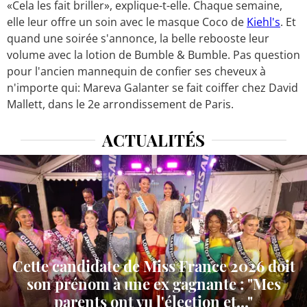
«Cela les fait briller», explique-t-elle. Chaque semaine,
elle leur offre un soin avec le masque Coco de
Kiehl's
. Et
quand une soirée s'annonce, la belle rebooste leur
volume avec la lotion de Bumble & Bumble. Pas question
pour l'ancien mannequin de confier ses cheveux à
n'importe qui: Mareva Galanter se fait coiffer chez David
Mallett, dans le 2e arrondissement de Paris.
ACTUALITÉS
Cette candidate de Miss France 2026 doit
son prénom à une ex gagnante : "Mes
parents ont vu l'élection et..."