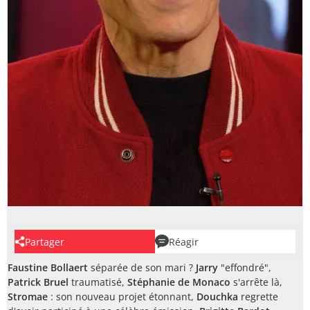
Partager
Réagir
Faustine Bollaert
séparée de son mari ?
Jarry
"effondré",
Patrick Bruel
traumatisé,
Stéphanie de Monaco
s'arrête là,
Stromae
: son nouveau projet étonnant,
Douchka
regrette