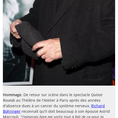
Hommage.
De retour sur scène dans le spectacle
Quinze
Rounds
au Théâtre de l'Atelier à Paris après des années
d'absence dues à un cancer du système nerveux,
Richard
Bohringer
reconnaît qu'il doit beaucoup à son épouse Astrid
Marcouli. "
J'aimerais bien me sortir tout à fait de ça pour la