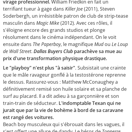
virage professionnel.
William Friedkin en fait un
terrifiant tueur à gage dans
Killer Joe
(2011), Steven
Soderbergh, un irrésistible patron de club de strip-tease
masculin dans
Magic Mike
(2012). Avec ces rôles, il
s'éloigne encore des grands studios et plonge
résolument dans le cinéma indépendant. On le voit
ensuite dans
The Paperboy
, le magnifique
Mud
ou
Le Loup
de Wall Street
.
Dallas Buyers Club
parachève sa mue au
prix d'une transformation physique drastique.
Le "playboy" n'est plus "à saisir"
. Subsistait une crainte
que le mâle ravageur gonflé à la testostérone reprenne
le dessus. Rassurez-vous : Matthew McConaughey a
définitivement remisé son huile solaire et sa planche de
surf au placard. Il a dit adieu à sa garçonnière et son
train-train de séducteur.
L'indomptable Texan qui ne
jurait que par la vie de bohème à bord de sa caravane
est rangé des voitures.
Beach boy musculeux qui s'ébrouait dans les vagues, il
s'est offert une allure de dandy. Le héros de
Tonnerre