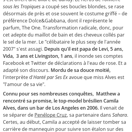
sous les Tropiques
a coupé ses boucles blondes, se rase
désormais de près et ose souvent le costume griffé – de
préférence Dolce&Gabbana, dont il représente le
parfum, The One. Transformation radicale, donc, pour
cet adepte du maillot de bain et des cheveux collés par
le sel de la mer. Le "célibataire le plus sexy de l'année
2007" s'est assagi.
Depuis qu'il est papa
de Levi, 5 ans,
Vida, 3 ans et Livingston, 1 ans
, il inonde ses comptes
Facebook et Twitter de déclarations à l'eau de rose.
Et a
adapté son discours.
Mordu de sa douce moitié,
l'interprète d'
Hanté par Ses Ex
avoue que miss Alves est
"l'amour de sa vie".
Connu pour ses nombreuses conquêtes, Matthew a
rencontré sa promise, le top-model brésilien Camila
Alves, dans un bar de Los Angeles en 2006.
Il venait de
se séparer de
Penélope Cruz
, sa partenaire dans
Sahara
.
Certes, au début, Camila a accepté de laisser tomber sa
carrière de mannequin pour suivre son étalon sur des