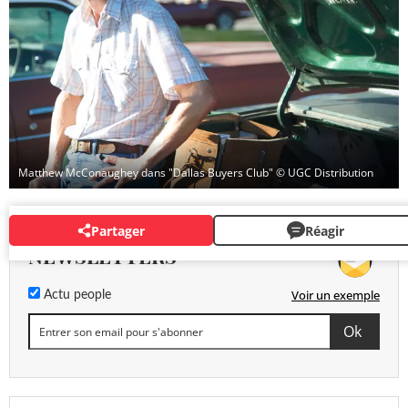
Matthew McConaughey dans "Dallas Buyers Club"
© UGC Distribution
Partager
Réagir
NEWSLETTERS
Voir un exemple
Actu people