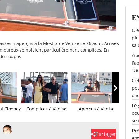
E
C'e
plu
ssés inaperçus à la Mostra de Venise ce 26 août. Arrivés
sal
 amoureux semblaient particulièrement complices. En
Au
 du couple.
l'a
"Je
Cet
pou
che
Lég
al Clooney
Complices à Venise
Aperçus à Venise
Amal Cl
cou
seu
Pré
Partager
enf