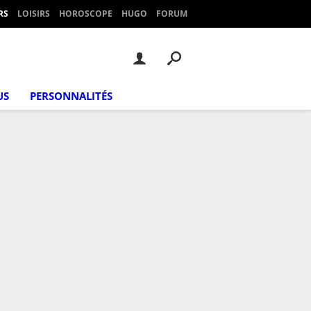
RS
LOISIRS
HOROSCOPE
HUGO
FORUM
US
PERSONNALITÉS