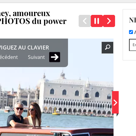
ney, amoureux
N
: PHOTOS du power
A
IGUEZ AU CLAVIER
écédent
Suivant