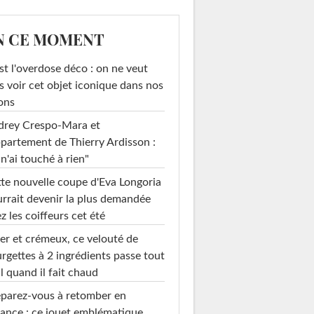
N CE MOMENT
st l'overdose déco : on ne veut
s voir cet objet iconique dans nos
ons
drey Crespo-Mara et
ppartement de Thierry Ardisson :
 n'ai touché à rien"
te nouvelle coupe d'Eva Longoria
rrait devenir la plus demandée
z les coiffeurs cet été
er et crémeux, ce velouté de
ooney aux côtés
rgettes à 2 ingrédients passe tout
de...
l quand il fait chaud
parez-vous à retomber en
ance : ce jouet emblématique