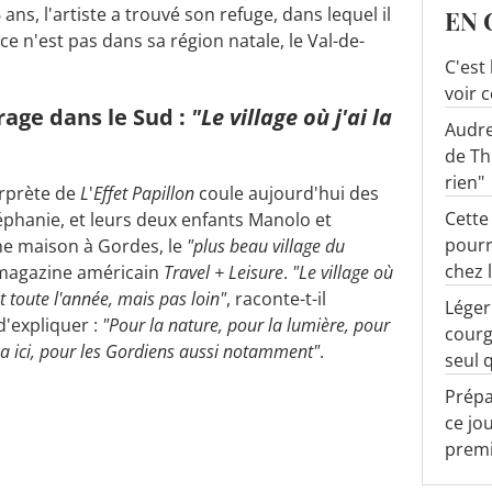
6 ans, l'artiste a trouvé son refuge, dans lequel il
EN 
e n'est pas dans sa région natale, le Val-de-
C'est
voir 
age dans le Sud :
"Le village où j'ai la
Audre
de Th
rien"
erprète de
L
'
Effet Papillon
coule aujourd'hui des
Cette
phanie, et leurs deux enfants Manolo et
pourr
une maison à Gordes, le
"plus beau village du
chez l
x magazine américain
Travel + Leisure
.
"Le village où
it toute l'année, mais pas loin"
, raconte-t-il
Léger
 d'expliquer :
"Pour la nature, pour la lumière, pour
courg
 y a ici, pour les Gordiens aussi notamment"
.
seul 
Prépa
ce jo
premi