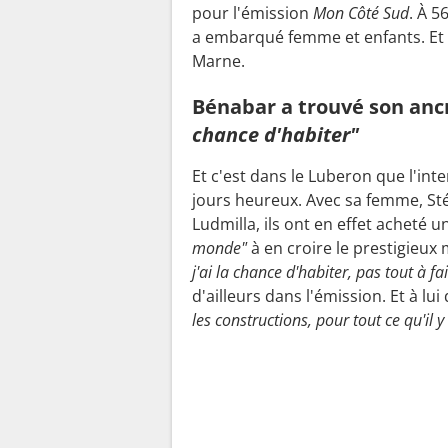
o
pour l'émission
Mon Côté Sud
. À 5
i
a embarqué femme et enfants. Et c
s
Marne.
,
o
Bénabar a trouvé son ancr
n
chance d'habiter"
e
Et c'est dans le Luberon que l'int
s
jours heureux. Avec sa femme, Sté
t
Ludmilla, ils ont en effet acheté 
7
monde"
à en croire le prestigieu
0
j'ai la chance d'habiter, pas tout à fa
d'ailleurs dans l'émission. Et à lui
d
les constructions, pour tout ce qu'il
a
n
s
l
a