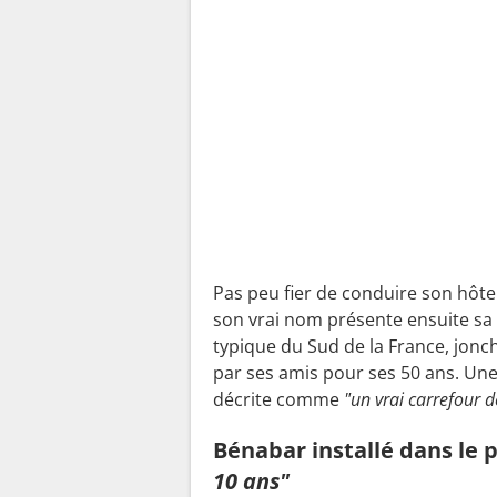
m
a
i
s
o
n
"
"
Pas peu fier de conduire son hôte 
son vrai nom présente ensuite sa 
typique du Sud de la France, jonch
par ses amis pour ses 50 ans. Une
décrite comme
"un vrai carrefour d
Bénabar installé dans le 
10 ans"