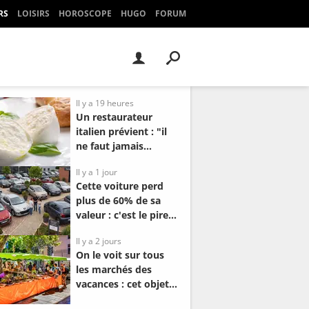
RS
LOISIRS
HOROSCOPE
HUGO
FORUM
Il y a 19 heures
Un restaurateur
italien prévient : "il
ne faut jamais
acheter une
Il y a 1 jour
mozzarella qui..."
Cette voiture perd
plus de 60% de sa
valeur : c'est le pire
modèle à revendre
Il y a 2 jours
en occasion
On le voit sur tous
les marchés des
vacances : cet objet
fait son retour dans