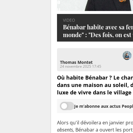
a
u
d
VIDEO
u
Bénabar habite avec sa fem
m
monde" : "Des fois, on est
o
n
d
Thomas Montet
e
24 novembre 2025 17:45
"
Où habite Bénabar ? Le chan
dans une maison au soleil, d
:
luxe de vivre dans le villa
"
D
Je m’abonne aux actus Peopl
e
s
Alors qu'il dévoilera en janvier p
f
absents,
Bénabar a ouvert les por