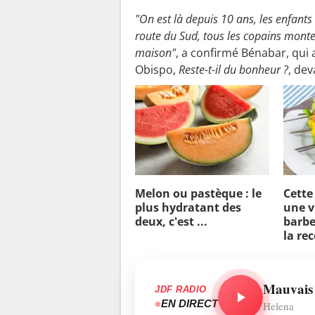
"On est là depuis 10 ans, les enfants 
route du Sud, tous les copains monte
maison"
, a confirmé Bénabar, qui
Obispo,
Reste-t-il du bonheur ?
, de
Melon ou pastèque : le
Cette
plus hydratant des
une v
deux, c'est ...
barbe
la re
Mauvais
JDF RADIO
EN DIRECT
Helena