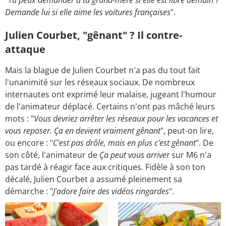
"
Tu peux demander à ta grand-mère si elle est libre demain ?
Demande lui si elle aime les voitures françaises
".
Julien Courbet, "gênant" ? Il contre-
attaque
Mais la blague de Julien Courbet n'a pas du tout fait
l'unanimité sur les réseaux sociaux. De nombreux
internautes ont exprimé leur malaise, jugeant l'humour
de l'animateur déplacé. Certains n'ont pas mâché leurs
mots : "
Vous devriez arrêter les réseaux pour les vacances et
vous reposer. Ça en devient vraiment gênant
", peut-on lire,
ou encore : "
C'est pas drôle, mais en plus c'est gênant
". De
son côté, l'animateur de
Ça peut vous arriver
sur M6 n'a
pas tardé à réagir face aux critiques. Fidèle à son ton
décalé, Julien Courbet a assumé pleinement sa
démarche : "
J'adore faire des vidéos ringardes
".