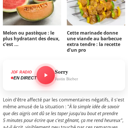
Melon ou pastèque : le
Cette marinade donne
plus hydratant des deux,
une viande au barbecue
c'est ...
extra tendre : la recette
d'un pro
Sorry
JDF RADIO
EN DIRECT
Justin Bieber
Loin d'être affecté par les commentaires négatifs, il s'est
même amusé de la situation : "
À la simple idée de savoir
que des aigris ont dû se les taper jusqu'au bout et prendre
5 minutes pour écrire que c'est gênant, ça me rend heureux"
,
a-t-il écrit, visiblement peu touché par ces remarques