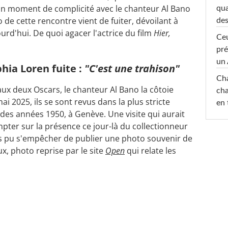
n moment de complicité avec le chanteur Al Bano
qua
de cette rencontre vient de fuiter, dévoilant à
des
rd'hui. De quoi agacer l'actrice du film
Hier,
Ceu
pré
un 
hia Loren fuite :
"C'est une trahison"
Cha
 aux deux Oscars, le chanteur Al Bano la côtoie
cha
i 2025, ils se sont revus dans la plus stricte
en 
 des années 1950, à Genève. Une visite qui aurait
mpter sur la présence ce jour-là du collectionneur
 pas pu s'empêcher de publier une photo souvenir de
, photo reprise par le site
Open
qui relate les