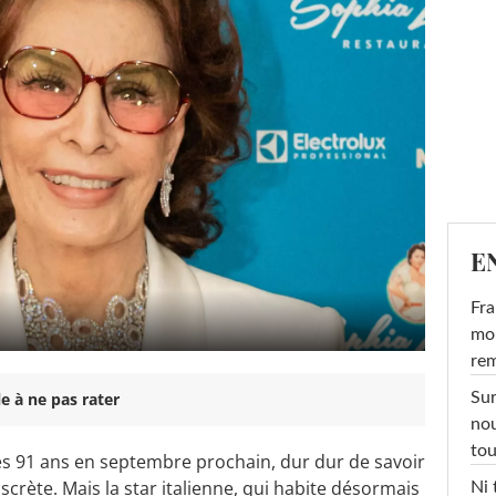
E
Fra
mon
rem
Sur
e à ne pas rater
nou
tou
es 91 ans en septembre prochain, dur dur de savoir
discrète. Mais la star italienne, qui habite désormais
Ni 