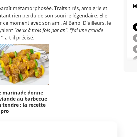
araît métamorphosée. Traits tirés, amaigrie et
autant rien perdu de son sourire légendaire. Elle
r ce moment avec son ami, Al Bano. D'ailleurs, le
oyaient
"deux à trois fois par an"
.
"J'ai une grande
s"
, a-t-il précisé.
e marinade donne
viande au barbecue
 tendre : la recette
 pro