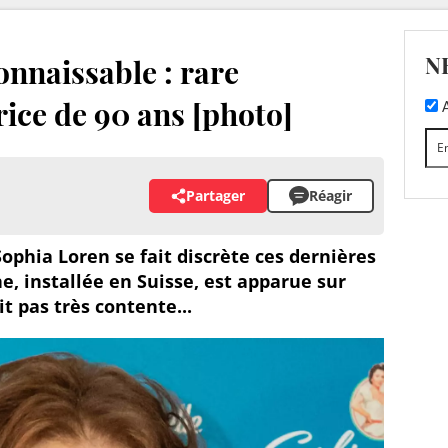
N
nnaissable : rare
rice de 90 ans [photo]
A
Partager
Réagir
ophia Loren se fait discrète ces dernières
ne, installée en Suisse, est apparue sur
it pas très contente...