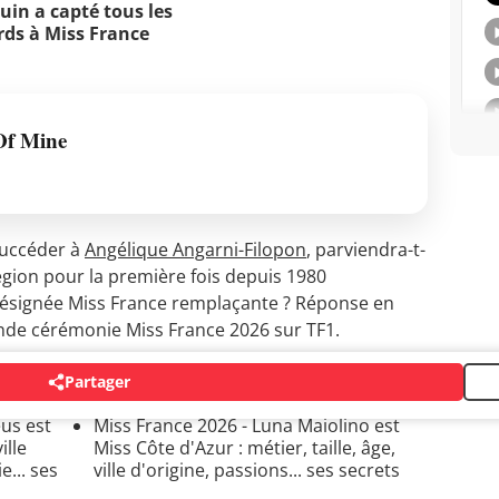
uin a capté tous les
rds à Miss France
Of Mine
succéder à
Angélique Angarni-Filopon
, parviendra-t-
égion pour la première fois depuis 1980
 désignée Miss France remplaçante ? Réponse en
nde cérémonie Miss France 2026 sur TF1.
Partager
 2026
us est
Miss France 2026 - Luna Maiolino est
ille
Miss Côte d'Azur : métier, taille, âge,
e... ses
ville d'origine, passions... ses secrets