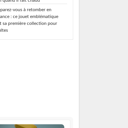
l quand il fait chaud
parez-vous à retomber en
ance : ce jouet emblématique
t sa première collection pour
ltes