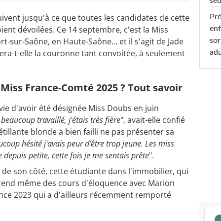
seu
ivent jusqu'à ce que toutes les candidates de cette
Pré
ient dévoilées. Ce 14 septembre, c'est la Miss
enf
rt-sur-Saône, en Haute-Saône… et il s'agit de Jade
sor
ra-t-elle la couronne tant convoitée, à seulement
adu
e Miss France-Comté 2025 ? Tout savoir
avie d'avoir été désignée Miss Doubs en juin
 beaucoup travaillé, j'étais très fière
", avait-elle confié
étillante blonde a bien failli ne pas présenter sa
aucoup hésité j'avais peur d'être trop jeune. Les miss
 depuis petite, cette fois je me sentais prête
".
de son côté, cette étudiante dans l'immobilier, qui
 prend même des cours d'éloquence avec Marion
nce 2023 qui a d'ailleurs récemment remporté