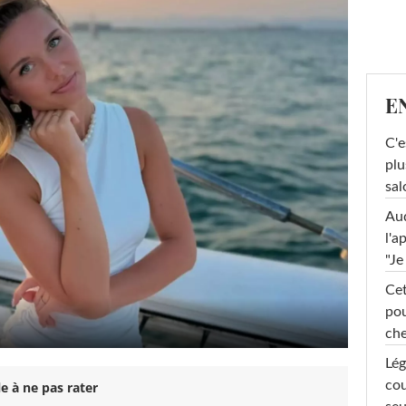
E
C'e
plu
sal
Au
l'a
"Je
Cet
pou
che
Lég
cou
e à ne pas rater