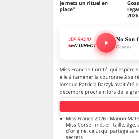
je mets un rituel en
Goss
place"
rega
2026
No Son 
JDF RADIO
EN DIRECT
Genesis
Miss Franche-Comté, qui espère 
elle à ramener la couronne à sa r
lorsque Patricia Barzyk avait été
décembre prochain lors de la gra
CANDIDATES MISS FRANCE
Miss France 2026 - Manon Mate
Miss Corse : métier, taille, âge, v
d'origine, celui qui partage sa vi
secrets