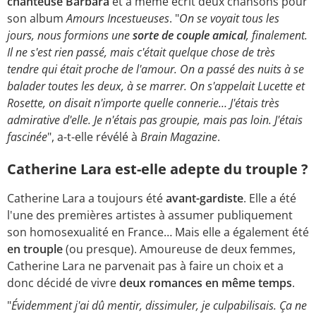
chanteuse Barbara
et a même écrit deux chansons pour
son album
Amours Incestueuses
. "
On se voyait tous les
jours, nous formions une
sorte de couple amical
, finalement.
Il ne s'est rien passé, mais c'était quelque chose de très
tendre qui était proche de l'amour. On a passé des nuits à se
balader toutes les deux, à se marrer. On s'appelait Lucette et
Rosette, on disait n'importe quelle connerie… J'étais très
admirative d'elle. Je n'étais pas groupie, mais pas loin. J'étais
fascinée
", a-t-elle révélé à
Brain Magazine
.
Catherine Lara est-elle adepte du trouple ?
Catherine Lara a toujours été
avant-gardiste
. Elle a été
l'une des premières artistes à assumer publiquement
son homosexualité en France… Mais elle a également été
en trouple
(ou presque). Amoureuse de deux femmes,
Catherine Lara ne parvenait pas à faire un choix et a
donc décidé de vivre
deux romances en même temps
.
"
Évidemment j'ai dû mentir, dissimuler, je culpabilisais. Ça ne