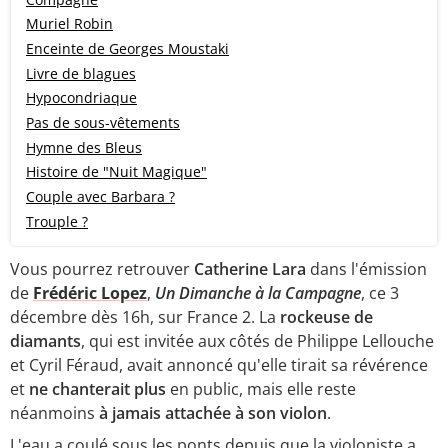
Muriel Robin
Enceinte de Georges Moustaki
Livre de blagues
Hypocondriaque
Pas de sous-vêtements
Hymne des Bleus
Histoire de "Nuit Magique"
Couple avec Barbara ?
Trouple ?
Vous pourrez retrouver
Catherine Lara
dans l'émission
de
Frédéric Lopez
,
Un Dimanche à la Campagne
, ce 3
décembre dès 16h, sur France 2. La
rockeuse de
diamants
, qui est invitée aux côtés de Philippe Lellouche
et Cyril Féraud, avait annoncé qu'elle tirait sa révérence
et
ne chanterait plus
en public, mais elle reste
néanmoins
à jamais attachée à son violon
.
L'eau a coulé sous les ponts depuis que la violoniste a