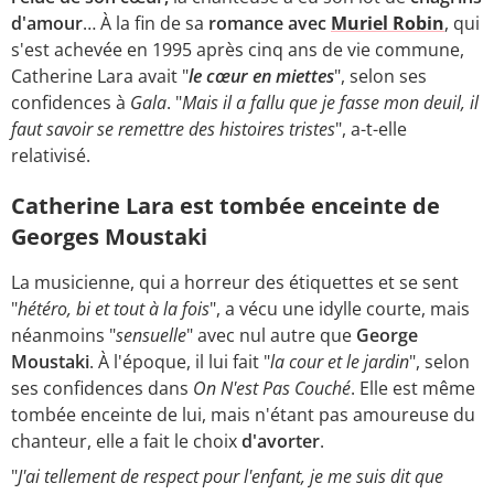
d'amour
… À la fin de sa
romance avec
Muriel Robin
, qui
s'est achevée en 1995 après cinq ans de vie commune,
Catherine Lara avait "
le cœur en miettes
", selon ses
confidences à
Gala
. "
Mais il a fallu que je fasse mon deuil, il
faut savoir se remettre des histoires tristes
", a-t-elle
relativisé.
Catherine Lara est tombée enceinte de
Georges Moustaki
La musicienne, qui a horreur des étiquettes et se sent
"
hétéro, bi et tout à la fois
", a vécu une idylle courte, mais
néanmoins "
sensuelle
" avec nul autre que
George
Moustaki
. À l'époque, il lui fait "
la cour et le jardin
", selon
ses confidences dans
On N'est Pas Couché
. Elle est même
tombée enceinte de lui, mais n'étant pas amoureuse du
chanteur, elle a fait le choix
d'avorter
.
"
J'ai tellement de respect pour l'enfant, je me suis dit que