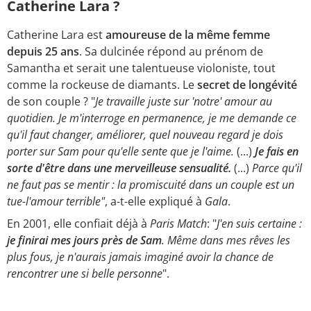
Catherine Lara ?
Catherine Lara est
amoureuse de la même femme
depuis 25 ans
. Sa dulcinée répond au prénom de
Samantha et serait une talentueuse violoniste, tout
comme la rockeuse de diamants. Le
secret de longévité
de son couple ? "
Je travaille juste sur 'notre' amour au
quotidien. Je m'interroge en permanence, je me demande ce
qu'il faut changer, améliorer, quel nouveau regard je dois
porter sur Sam pour qu'elle sente que je l'aime.
(...)
Je fais en
sorte d'être dans une merveilleuse sensualité.
(...)
Parce qu'il
ne faut pas se mentir : la promiscuité dans un couple est un
tue-l'amour terrible"
, a-t-elle expliqué à
Gala
.
En 2001, elle confiait déjà à
Paris Match
: "
J'en suis certaine :
je finirai mes jours près de Sam
. Même dans mes rêves les
plus fous, je n'aurais jamais imaginé avoir la chance de
rencontrer une si belle personne
".