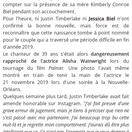
compter sur la présence de sa mère Kimberly Conroe
Biel pendant son accouchement.
Pour l'heure, ni Justin Timberlake ni
Jessica Biel
n'ont
confirmé la bonne nouvelle, mais force est de
reconnaître que cette naissance tombe à point nommé
pour le couple qui a traversé une période difficile en fin
d'année 2019.
Le chanteur de 39 ans s'était alors
dangereusement
rapproché de l'actrice Alisha Wainwright
lors du
tournage du film
Palmer.
Une photo l'avait même
montré en train de tenir la main de l'actrice le
21 novembre 2019 lors d'une soirée à la Nouvelle-
Orléans.
Quelques semaine plus tard, Justin Timberlake avait fait
amende honorable sur Instagram. "
J'ai fait preuve d'une
grave erreur de jugement, mais je tiens à préciser que rien ne
s'est passé avec ma partenaire. J'ai beaucoup trop bu cette
nuit-là et je regrette mon comportement. J'aurais dû être plus
intelligent que ça. Ce n'est pas l'exemple que je veux donner à