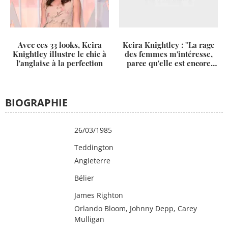
Avec ces 33 looks, Keira
Keira Knightley : "La rage
Knightley illustre le chic à
des femmes m'intéresse,
l'anglaise à la perfection
parce qu'elle est encore
taboue !"
BIOGRAPHIE
Date de
26/03/1985
naissance
Lieu de naissance
Teddington
Pays
Angleterre
Signe
Bélier
astrologique
En couple avec
James Righton
Amis
Orlando Bloom, Johnny Depp, Carey
Mulligan