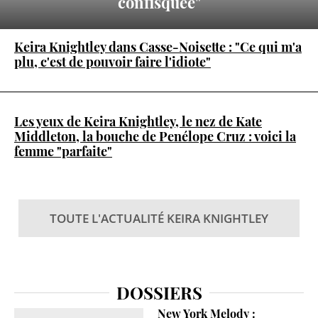
confisquée"
Keira Knightley dans Casse-Noisette : "Ce qui m'a
plu, c'est de pouvoir faire l'idiote"
Les yeux de Keira Knightley, le nez de Kate
Middleton, la bouche de Penélope Cruz : voici la
femme "parfaite"
TOUTE L'ACTUALITÉ KEIRA KNIGHTLEY
DOSSIERS
New York Melody :