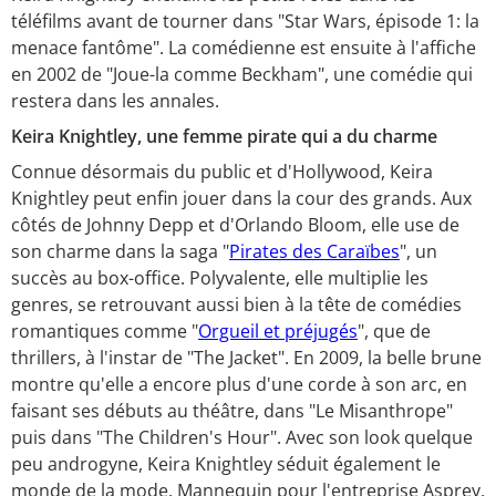
téléfilms avant de tourner dans "Star Wars, épisode 1: la
menace fantôme". La comédienne est ensuite à l'affiche
en 2002 de "Joue-la comme Beckham", une comédie qui
restera dans les annales.
Keira Knightley, une femme pirate qui a du charme
Connue désormais du public et d'Hollywood, Keira
Knightley peut enfin jouer dans la cour des grands. Aux
côtés de Johnny Depp et d'Orlando Bloom, elle use de
son charme dans la saga "
Pirates des Caraïbes
", un
succès au box-office. Polyvalente, elle multiplie les
genres, se retrouvant aussi bien à la tête de comédies
romantiques comme "
Orgueil et préjugés
", que de
thrillers, à l'instar de "The Jacket". En 2009, la belle brune
montre qu'elle a encore plus d'une corde à son arc, en
faisant ses débuts au théâtre, dans "Le Misanthrope"
puis dans "The Children's Hour". Avec son look quelque
peu androgyne, Keira Knightley séduit également le
monde de la mode. Mannequin pour l'entreprise Asprey,