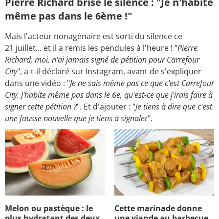
Pierre Richard brise le silence : "Je n'habite
même pas dans le 6ème !"
Mais l'acteur nonagénaire est sorti du silence ce
21 juillet... et il a remis les pendules à l'heure ! "
Pierre
Richard, moi, n'ai jamais signé de pétition pour Carrefour
City
", a-t-il déclaré sur Instagram, avant de s'expliquer
dans une vidéo : "
Je ne sais même pas ce que c'est Carrefour
City. J'habite même pas dans le 6e, qu'est-ce que j'irais faire à
signer cette pétition ?
". Et d'ajouter : "
Je tiens à dire que c'est
une fausse nouvelle que je tiens à signaler
".
Melon ou pastèque : le
Cette marinade donne
plus hydratant des deux,
une viande au barbecue