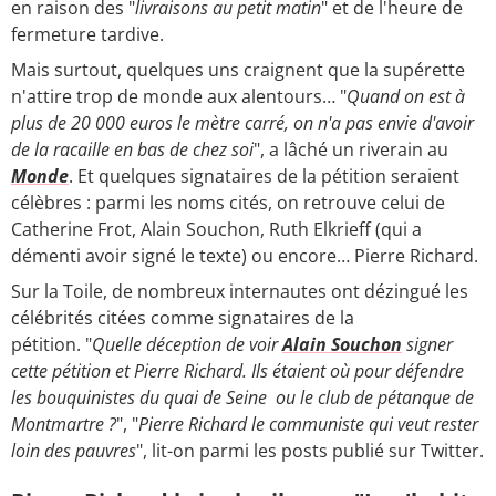
en raison des "
livraisons au petit matin
" et de l'heure de
fermeture tardive.
Mais surtout, quelques uns craignent que la supérette
n'attire trop de monde aux alentours… "
Quand on est à
plus de 20 000 euros le mètre carré, on n'a pas envie d'avoir
de la racaille en bas de chez soi
", a lâché un riverain au
Monde
. Et quelques signataires de la pétition seraient
célèbres : parmi les noms cités, on retrouve celui de
Catherine Frot, Alain Souchon, Ruth Elkrieff (qui a
démenti avoir signé le texte) ou encore… Pierre Richard.
Sur la Toile, de nombreux internautes ont dézingué les
célébrités citées comme signataires de la
pétition. "
Quelle déception de voir
Alain Souchon
signer
cette pétition et Pierre Richard. Ils étaient où pour défendre
les bouquinistes du quai de Seine ou le club de pétanque de
Montmartre ?
", "
Pierre Richard le communiste qui veut rester
loin des pauvres
", lit-on parmi les posts publié sur Twitter.