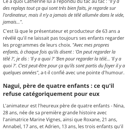
Ce à quoi Catherine lui a répondu du tac au tac :
"Il y a
des replays tout ça qui sont très bien faits, je regarde sur
l'ordinateur, mais il n'y a jamais de télé allumée dans le vide,
jamais..."
.
C'est là que le présentateur et producteur de 63 ans a
révélé qu'il ne laissait pas toujours ses enfants regarder
les programmes de leurs choix.
"Avec mes propres
enfants, à chaque fois qu'ils disent : 'On peut regarder la
télé ?', je dis : 'Il y a quoi ?' 'Ben pour regarder la télé… 'Il y a
quoi ?'.
C'est peut-être pour ça qu'ils sont partis du foyer il y a
quelques années"
, a-t-il confié avec une pointe d'humour.
Nagui, père de quatre enfants : ce qu'il
refuse catégoriquement pour eux
L'animateur est l'heureux père de quatre enfants - Nina,
28 ans, née de sa première grande histoire avec
l'animatrice Marine Vignes, ainsi que Roxane, 21 ans,
Annabel, 17 ans, et Adrien, 13 ans, les trois enfants qu'il