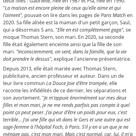
deux filles : Gabrielle, née en 1987 et Pia, née en 1990.
"
La maison est encore pleine de ceux qu'elle aime et qui
l'aiment",
pouvait-on lire dans les pages de
Paris Match
en
2020.
Sa fille aînée est la maman d'un petit garçon,
Saul,
qui a désormais 5 ans. "
Elle en est complètement gaga",
se
moque Thomas Stern, son mari. En 2020, sa seconde
fille était également enceinte ainsi que la fille de son
mari.
"Inconsciemment, on sent, dans la famille, que la vie
doit prendre le dessus",
explique l'ancienne présentatrice.
Depuis 2013, elle était mariée avec Thomas Stern,
publicitaire, ancien professeur et auteur. Dans un de
leur livre commun
La Douce Joie d'être trompée
, elle
raconte les infidélités de ce dernier, les séparations et
son avortement. "
Je m'appuie énormément sur mes deux
filles et mon mari, je ne me rends parfois pas compte à quel
point ça peut peser. J'ai peur d'être un poids pour eux, c'est
terrible... J'ai une fille qui vit dans le Gers et une autre qui est
sage-femme à l'hôpital Foch, à Paris. S'il y en a un que je ne
ménage pas, c'est mon mari. Mais c'est normal, car, lui, il m'a