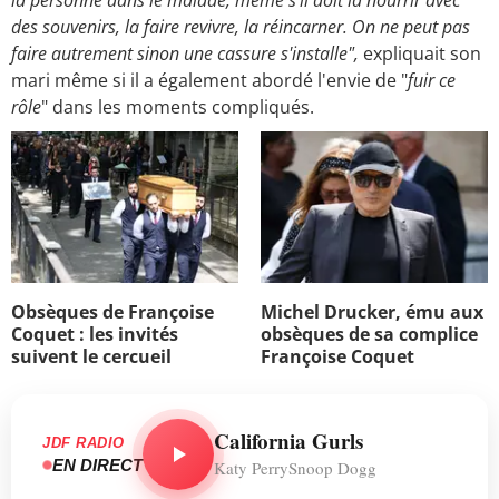
la personne dans le malade, même s'il doit la nourrir avec
des souvenirs, la faire revivre, la réincarner. On ne peut pas
faire autrement sinon une cassure s'installe",
expliquait son
mari même si il a également abordé l'envie de "
fuir ce
rôle
" dans les moments compliqués.
Obsèques de Françoise
Michel Drucker, ému aux
Coquet : les invités
obsèques de sa complice
suivent le cercueil
Françoise Coquet
California Gurls
JDF RADIO
EN DIRECT
Katy PerrySnoop Dogg