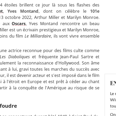
4 étoiles brillent ce jour là sous les flashes des
et
,
Yves Montand
, dont on célèbre le
101e
13 octobre 2022, Arthur Miller et Marilyn Monroe.
e aux
Oscars
, Yves Montand rencontre un beau
ller est un écrivain prestigieux et Marilyn Monroe,
soins du film
Le Milliardaire
, ils vont vivre ensemble
 une actrice reconnue pour des films culte comme
Les Diaboliques
et fréquente Jean-Paul Sartre et
seulement la reconnaissance d'Hollywood. Son âme
nt à lui, gravi toutes les marches du succès avec
r, il est devenir acteur et s'est imposé dans le film
ussi à l'étroit en Europe et est prêt à céder au chant
E
artir à la conquête de l'Amérique au risque de se
Le 
Win
 foudre
tou
On 