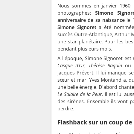
Nous sommes en janvier 1960.
photographes:
Simone Signor
anniversaire de sa naissance
le 
Simone Signoret
a été nommé
succès Outre-Atlantique, Arthur Mi
une star planétaire. Pour les be
pendant plusieurs mois.
A l'époque, Simone Signoret est
Casque d'Or
,
Thérèse Raquin
ou
Jacques Prévert. Il lui manque 
sœur et mari Yves Montand a, qua
une belle énergie. D'abord chanteu
Le Salaire de la Peur
. Il est lui a
des sirènes. Ensemble ils vont p
perdre.
Flashback sur un coup de