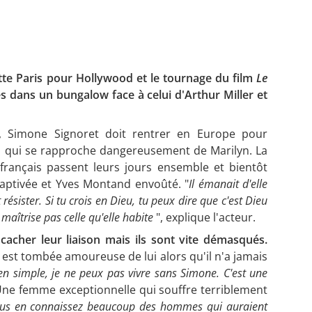
tte Paris pour Hollywood et le tournage du film
Le
ses dans un bungalow face à celui d'Arthur Miller et
 Simone Signoret doit rentrer en Europe pour
ri qui se rapproche dangereusement de Marilyn. La
français passent leurs jours ensemble et bientôt
captivée et Yves Montand envoûté. "
Il émanait d'elle
ésister. Si tu crois en Dieu, tu peux dire que c'est Dieu
maîtrise pas celle qu'elle habite
", explique l'acteur.
acher leur liaison mais ils sont vite démasqués.
est tombée amoureuse de lui alors qu'il n'a jamais
ien simple, je ne peux pas vivre sans Simone. C'est une
l. Une femme exceptionnelle qui souffre terriblement
us en connaissez beaucoup des hommes qui auraient