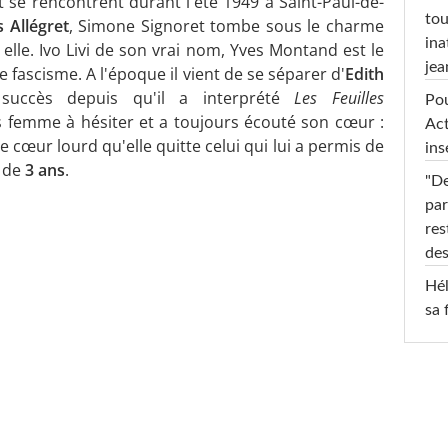
se rencontrent durant l'été 1949 à Saint-Paul-de-
tou
 Allégret
, Simone Signoret tombe sous le charme
ina
lle. Ivo Livi de son vrai nom, Yves Montand est le
jea
 le fascisme. A l'époque il vient de se séparer d'
Edith
succès depuis qu'il a interprété
Les Feuilles
Pou
 femme à hésiter et a toujours écouté son cœur :
Act
e cœur lourd qu'elle quitte celui qui lui a permis de
ins
e
de
3 ans
.
"De
par
res
des
Hél
sa 