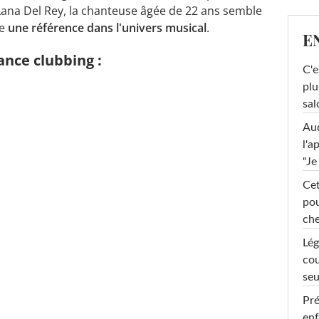
Lana Del Rey, la chanteuse âgée de 22 ans semble
me
une référence dans l'univers musical
.
E
iance clubbing :
C'e
plu
sal
Au
l'a
"Je
Cet
pou
che
Lég
cou
seu
Pré
enf