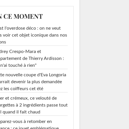
N CE MOMENT
st l'overdose déco : on ne veut
s voir cet objet iconique dans nos
ons
drey Crespo-Mara et
ppartement de Thierry Ardisson :
 n'ai touché à rien"
te nouvelle coupe d'Eva Longoria
rrait devenir la plus demandée
z les coiffeurs cet été
er et crémeux, ce velouté de
rgettes à 2 ingrédients passe tout
l quand il fait chaud
parez-vous à retomber en
ance : ce jouet emblématique