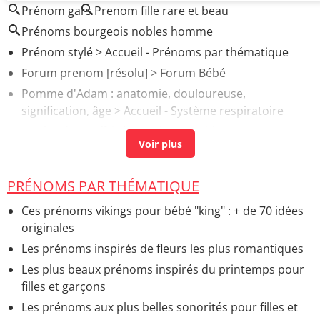
Prénom gars
Prenom fille rare et beau
Prénoms bourgeois nobles homme
Prénom stylé
> Accueil - Prénoms par thématique
Forum prenom
[résolu] >
Forum Bébé
Pomme d'Adam : anatomie, douloureuse,
signification, âge
> Accueil - Système respiratoire
Quel cadeau offrir à un ado ?
> Guide
Prénom bébé : besoin de vos avis
>
Forum Bébé
PRÉNOMS PAR THÉMATIQUE
Ces prénoms vikings pour bébé "king" : + de 70 idées
originales
Les prénoms inspirés de fleurs les plus romantiques
Les plus beaux prénoms inspirés du printemps pour
filles et garçons
Les prénoms aux plus belles sonorités pour filles et